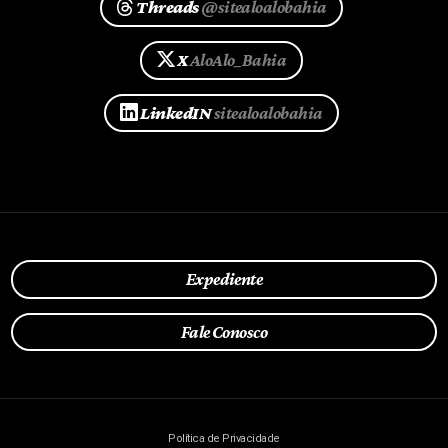
Threads
@sitealoalobahia
X
AloAlo_Bahia
LinkedIN
sitealoalobahia
Expediente
Fale Conosco
Política de Privacidade