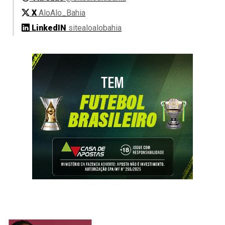
X
AloAlo_Bahia
LinkedIN
sitealoalobahia