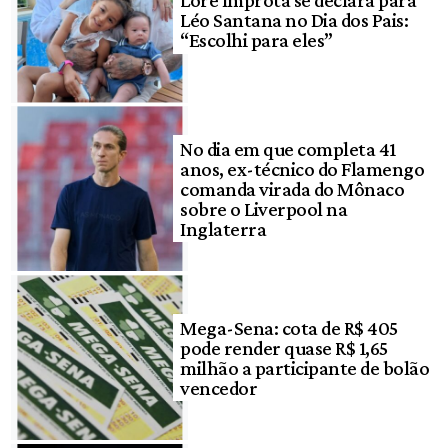
Léo Santana no Dia dos Pais:
“Escolhi para eles”
No dia em que completa 41
anos, ex-técnico do Flamengo
comanda virada do Mônaco
sobre o Liverpool na
Inglaterra
Mega-Sena: cota de R$ 405
pode render quase R$ 1,65
milhão a participante de bolão
vencedor