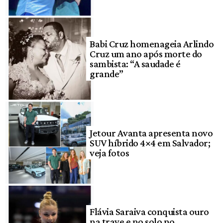
Babi Cruz homenageia Arlindo
Cruz um ano após morte do
sambista: “A saudade é
grande”
Jetour Avanta apresenta novo
SUV híbrido 4×4 em Salvador;
veja fotos
Flávia Saraiva conquista ouro
na trave e no solo no