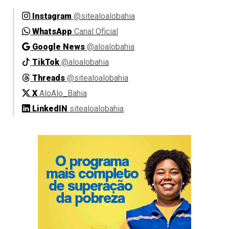
Instagram
@sitealoalobahia
WhatsApp
Canal Oficial
Google News
@aloalobahia
TikTok
@aloalobahia
Threads
@sitealoalobahia
X
AloAlo_Bahia
LinkedIN
sitealoalobahia