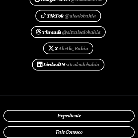
TikTok
@aloalobahia
Threads
@sitealoalobahia
X
AloAlo_Bahia
LinkedIN
sitealoalobahia
Expediente
Fale Conosco