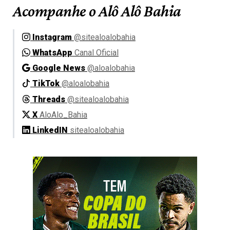
Acompanhe o Alô Alô Bahia
Instagram
@sitealoalobahia
WhatsApp
Canal Oficial
Google News
@aloalobahia
TikTok
@aloalobahia
Threads
@sitealoalobahia
X
AloAlo_Bahia
LinkedIN
sitealoalobahia