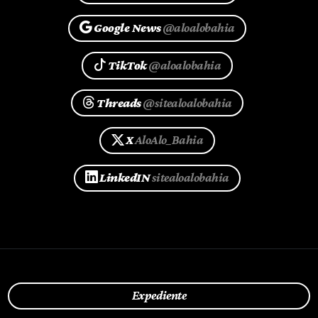
Google News
@aloalobahia
TikTok
@aloalobahia
Threads
@sitealoalobahia
X
AloAlo_Bahia
LinkedIN
sitealoalobahia
Expediente