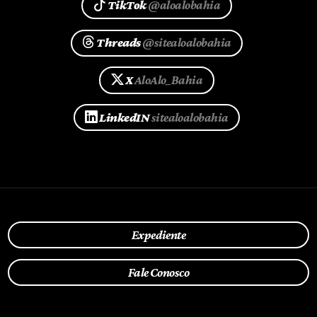
TikTok
@aloalobahia
Threads
@sitealoalobahia
X
AloAlo_Bahia
LinkedIN
sitealoalobahia
Expediente
Fale Conosco