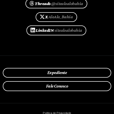
Threads
@sitealoalobahia
X
AloAlo_Bahia
LinkedIN
sitealoalobahia
Expediente
Fale Conosco
Política de Privacidade