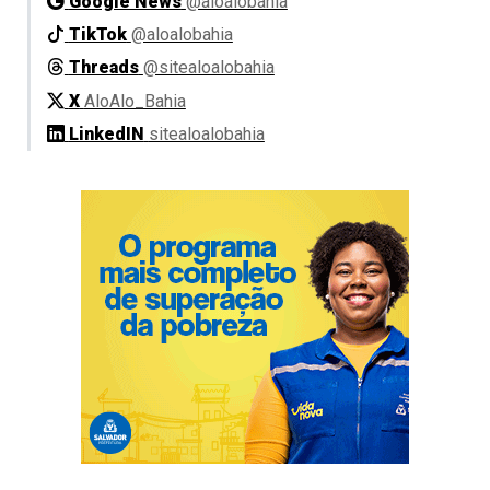
Google News
@aloalobahia
TikTok
@aloalobahia
Threads
@sitealoalobahia
X
AloAlo_Bahia
LinkedIN
sitealoalobahia