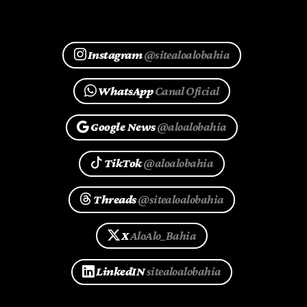
Instagram
@sitealoalobahia
WhatsApp
Canal Oficial
Google News
@aloalobahia
TikTok
@aloalobahia
Threads
@sitealoalobahia
X
AloAlo_Bahia
LinkedIN
sitealoalobahia