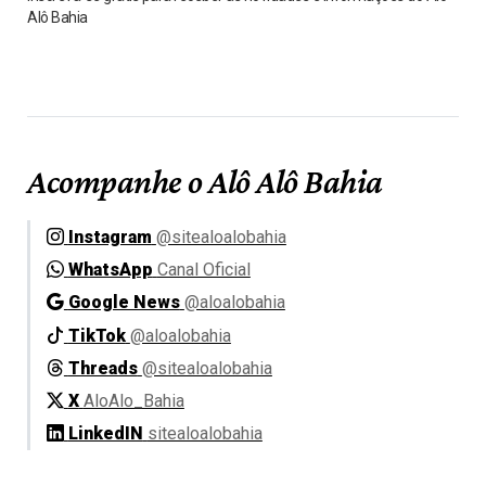
Alô Bahia
Acompanhe o Alô Alô Bahia
Instagram
@sitealoalobahia
WhatsApp
Canal Oficial
Google News
@aloalobahia
TikTok
@aloalobahia
Threads
@sitealoalobahia
X
AloAlo_Bahia
LinkedIN
sitealoalobahia