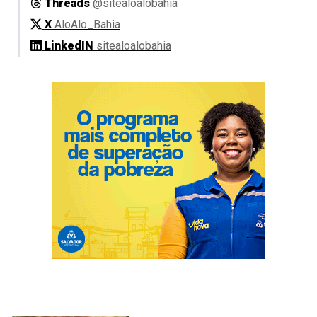
Threads
@sitealoalobahia
X
AloAlo_Bahia
LinkedIN
sitealoalobahia