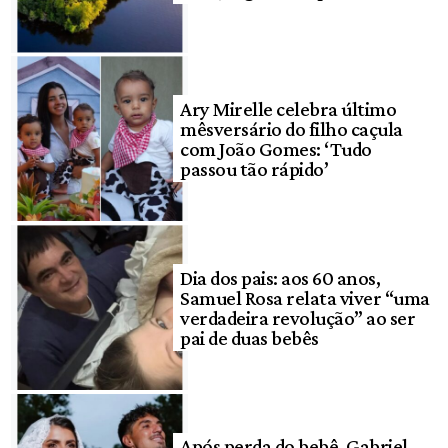
Ary Mirelle celebra último
mêsversário do filho caçula
com João Gomes: ‘Tudo
passou tão rápido’
Dia dos pais: aos 60 anos,
Samuel Rosa relata viver “uma
verdadeira revolução” ao ser
pai de duas bebês
Após perda do bebê, Gabriel