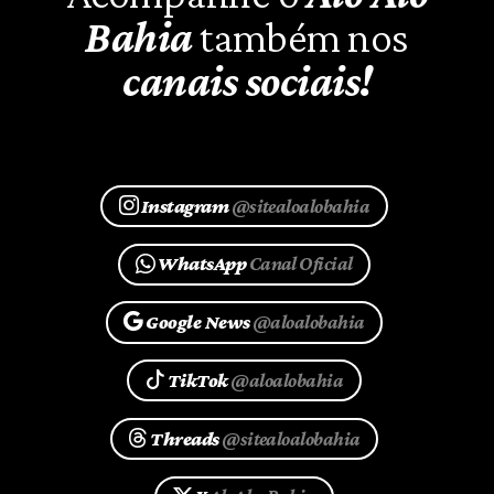
Bahia
também nos
canais sociais!
Instagram
@sitealoalobahia
WhatsApp
Canal Oficial
Google News
@aloalobahia
TikTok
@aloalobahia
Threads
@sitealoalobahia