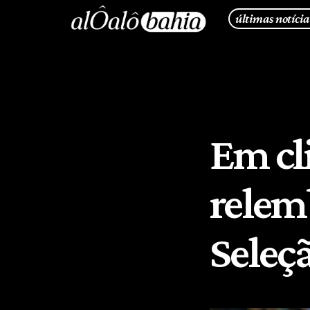
últimas notícia
Em cl
relemb
Seleç