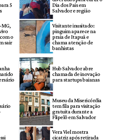
para 5
Dia dos Pais em
s
Salvador e região
o-MG,
Visitante inusitado:
vivo
pinguim aparece na
o com o
praia de Itapuã e
m sair
chama atenção de
banhistas
anha
Hub Salvador abre
marido
chamada de inovação
ersário
para startups baianas
Museu da Misericórdia
sário
tem fila para visitação
o
gratuita durante a
Flipelô em Salvador
Vera Viel mostra
ssi
cicatriz após retirada