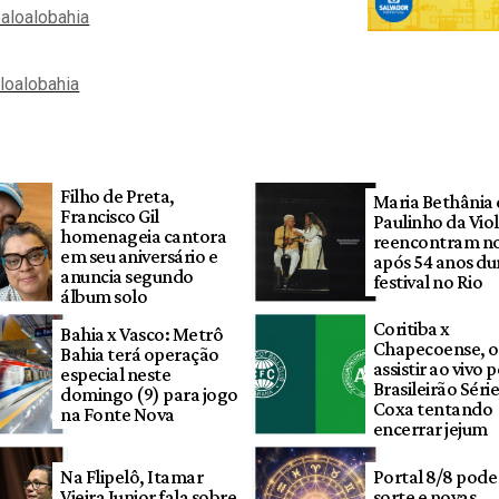
aloalobahia
aloalobahia
Filho de Preta,
Maria Bethânia 
Francisco Gil
Paulinho da Viol
homenageia cantora
reencontram no
em seu aniversário e
após 54 anos du
anuncia segundo
festival no Rio
álbum solo
Coritiba x
Bahia x Vasco: Metrô
Chapecoense, 
Bahia terá operação
assistir ao vivo 
especial neste
Brasileirão Séri
domingo (9) para jogo
Coxa tentando
na Fonte Nova
encerrar jejum
Na Flipelô, Itamar
Portal 8/8 pode
Vieira Junior fala sobre
sorte e novas