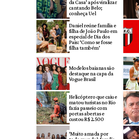
da Casa’ após viralizar
cantando Belo;
conheça Uel
Daniel reúne família e
filha de João Paulo em
especial de Dia dos
Pais: ‘Como se fosse
filha também’
Modelos baianas são
destaque na capa da
Vogue Brasil
Helicóptero que caiu e
matou turistas no Rio
fazia passeio com
portas abertas e
custou R$ 2.500
‘Muito amada por