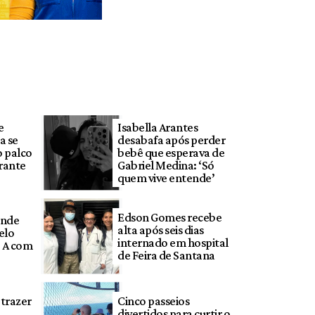
e
Isabella Arantes
a se
desabafa após perder
 palco
bebê que esperava de
rante
Gabriel Medina: ‘Só
quem vive entende’
Edson Gomes recebe
onde
alta após seis dias
pelo
internado em hospital
e A com
de Feira de Santana
 trazer
Cinco passeios
divertidos para curtir o