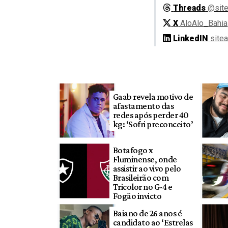
Threads
@site
X
AloAlo_Bahia
LinkedIN
site
Gaab revela motivo de
afastamento das
redes após perder 40
kg: ‘Sofri preconceito’
Botafogo x
Fluminense, onde
assistir ao vivo pelo
Brasileirão com
Tricolor no G-4 e
Fogão invicto
Baiano de 26 anos é
candidato ao ‘Estrelas