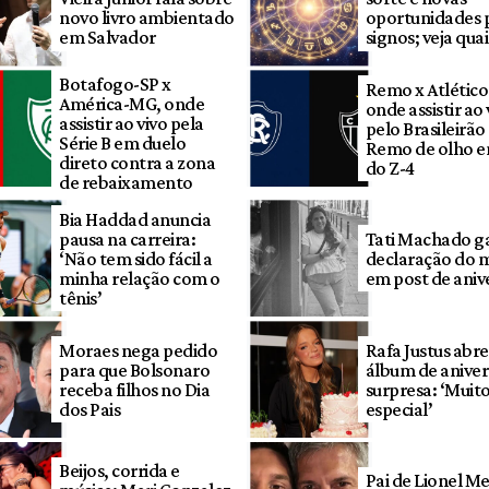
novo livro ambientado
oportunidades 
em Salvador
signos; veja quai
Botafogo-SP x
Remo x Atlétic
América-MG, onde
onde assistir ao 
assistir ao vivo pela
pelo Brasileirã
Série B em duelo
Remo de olho e
direto contra a zona
do Z-4
de rebaixamento
Bia Haddad anuncia
pausa na carreira:
Tati Machado g
‘Não tem sido fácil a
declaração do 
minha relação com o
em post de aniv
tênis’
Moraes nega pedido
Rafa Justus abre
para que Bolsonaro
álbum de aniver
receba filhos no Dia
surpresa: ‘Muit
dos Pais
especial’
Beijos, corrida e
Pai de Lionel Me