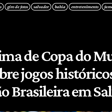
s
giro de fotos
salvador
bahia
entretenimento
fam
ima de Copa do M
re jogos histórico
ão Brasileira em Sa