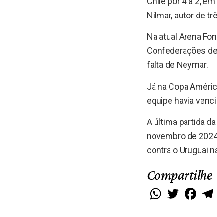
Chile por 4 a 2, e
Nilmar, autor de tr
Na atual Arena Fo
Confederações de 2
falta de Neymar.
Já na Copa Améric
equipe havia venci
A última partida d
novembro de 2024,
contra o Uruguai 
Compartilhe
WhatsApp
Twitter
Faceb