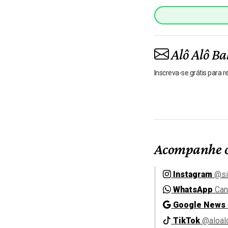
Alô Alô Ba
Inscreva-se grátis para 
Acompanhe o
Instagram
@si
WhatsApp
Can
Google News
TikTok
@aloal