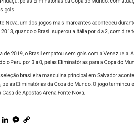
m Pituaçu, pelas Eliminatórias da Copa do Mundo, com atu
ês gols.
nte Nova, um dos jogos mais marcantes aconteceu durant
013, quando o Brasil superou a Itália por 4 a 2, com direi
a de 2019, o Brasil empatou sem gols com a Venezuela. An
do o Peru por 3 a 0, pelas Eliminatórias para a Copa do Mu
a seleção brasileira masculina principal em Salvador acont
 pelas Eliminatórias da Copa do Mundo. O jogo terminou 
na Casa de Apostas Arena Fonte Nova.
ook
Telegram
LinkedIn
Messenger
Copy
Link