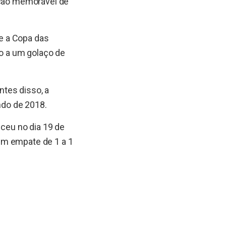
ação memorável de
e a Copa das
to a um golaço de
tes disso, a
ndo de 2018.
eceu no dia 19 de
em empate de 1 a 1