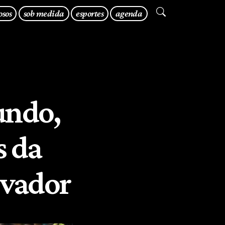
osos
sob medida
esportes
agenda
undo,
s da
lvador