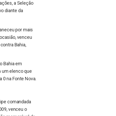
ações, a Seleção
o diante da
rmaneceu por mais
 ocasião, venceu
contra Bahia,
 o Bahia em
m um elenco que
 a 0 na Fonte Nova.
quipe comandada
2009, venceu o