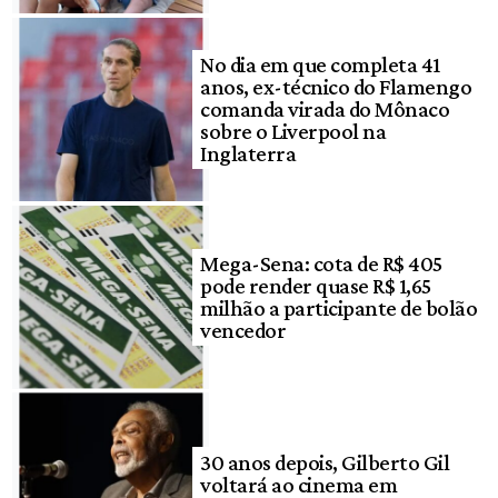
No dia em que completa 41
anos, ex-técnico do Flamengo
comanda virada do Mônaco
sobre o Liverpool na
Inglaterra
Mega-Sena: cota de R$ 405
pode render quase R$ 1,65
milhão a participante de bolão
vencedor
30 anos depois, Gilberto Gil
voltará ao cinema em