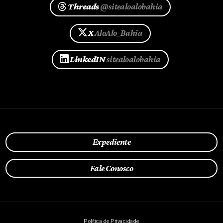
Threads
@sitealoalobahia
X
AloAlo_Bahia
LinkedIN
sitealoalobahia
Expediente
Fale Conosco
Política de Privacidade