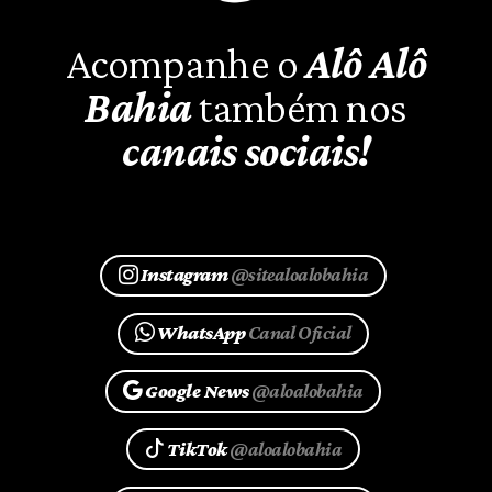
Acompanhe o
Alô Alô
Bahia
também nos
canais sociais!
Instagram
@sitealoalobahia
WhatsApp
Canal Oficial
Google News
@aloalobahia
TikTok
@aloalobahia