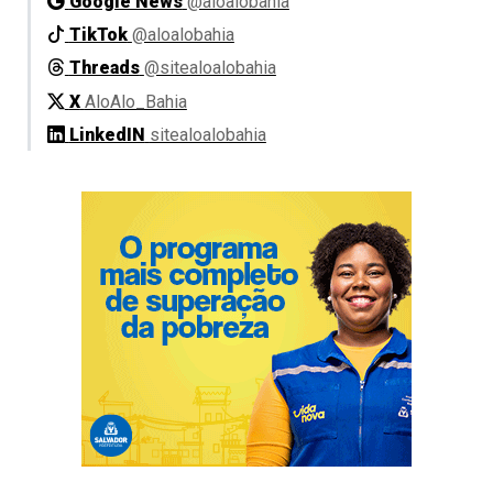
Google News
@aloalobahia
TikTok
@aloalobahia
Threads
@sitealoalobahia
X
AloAlo_Bahia
LinkedIN
sitealoalobahia