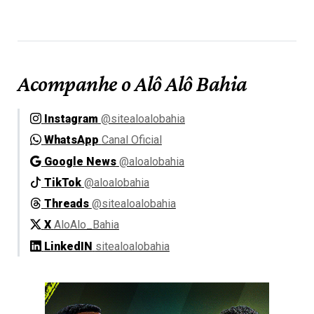
Acompanhe o Alô Alô Bahia
Instagram
@sitealoalobahia
WhatsApp
Canal Oficial
Google News
@aloalobahia
TikTok
@aloalobahia
Threads
@sitealoalobahia
X
AloAlo_Bahia
LinkedIN
sitealoalobahia