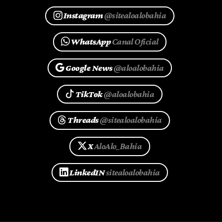
Instagram
@sitealoalobahia
WhatsApp
Canal Oficial
Google News
@aloalobahia
TikTok
@aloalobahia
Threads
@sitealoalobahia
X
AloAlo_Bahia
LinkedIN
sitealoalobahia