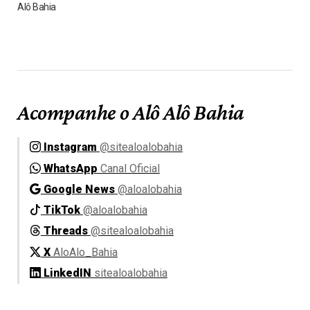
Alô Bahia
Acompanhe o Alô Alô Bahia
Instagram
@sitealoalobahia
WhatsApp
Canal Oficial
Google News
@aloalobahia
TikTok
@aloalobahia
Threads
@sitealoalobahia
X
AloAlo_Bahia
LinkedIN
sitealoalobahia