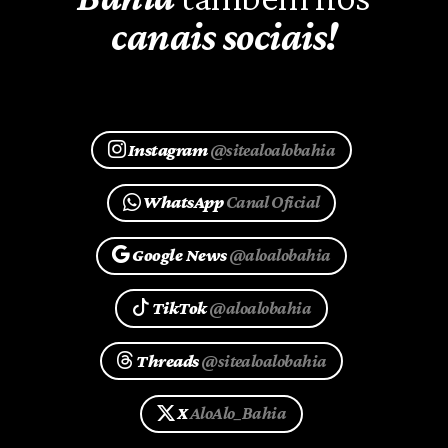
canais sociais!
Instagram
@sitealoalobahia
WhatsApp
Canal Oficial
Google News
@aloalobahia
TikTok
@aloalobahia
Threads
@sitealoalobahia
X
AloAlo_Bahia