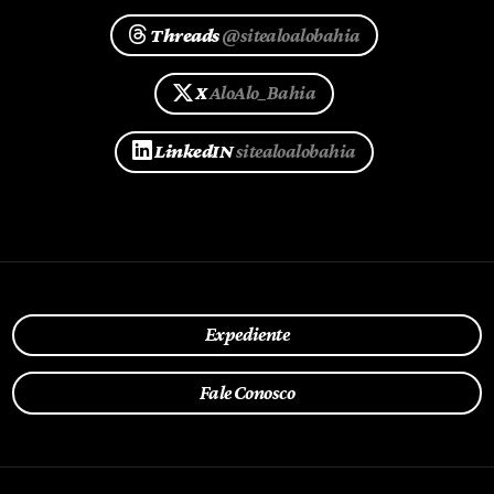
Threads
@sitealoalobahia
X
AloAlo_Bahia
LinkedIN
sitealoalobahia
Expediente
Fale Conosco