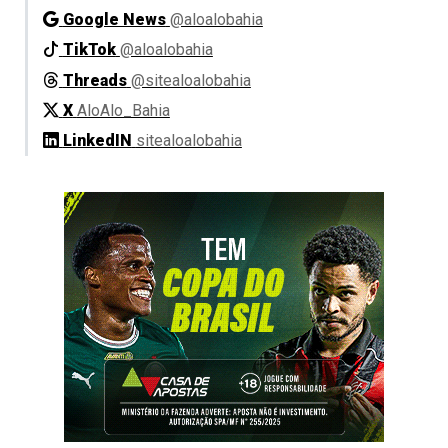
Google News
@aloalobahia
TikTok
@aloalobahia
Threads
@sitealoalobahia
X
AloAlo_Bahia
LinkedIN
sitealoalobahia