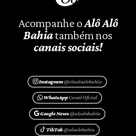
Acompanhe o
Alô Alô
Bahia
também nos
canais sociais!
Instagram
@sitealoalobahia
WhatsApp
Canal Oficial
Google News
@aloalobahia
TikTok
@aloalobahia