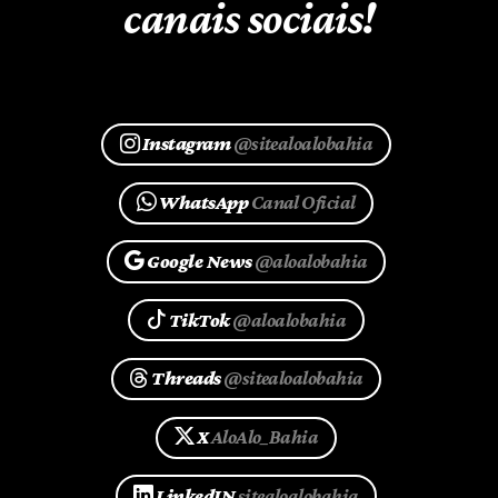
canais sociais!
Instagram
@sitealoalobahia
WhatsApp
Canal Oficial
Google News
@aloalobahia
TikTok
@aloalobahia
Threads
@sitealoalobahia
X
AloAlo_Bahia
LinkedIN
sitealoalobahia