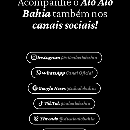
Acompanhe o
Alô Alô
Bahia
também nos
canais sociais!
Instagram
@sitealoalobahia
WhatsApp
Canal Oficial
Google News
@aloalobahia
TikTok
@aloalobahia
Threads
@sitealoalobahia