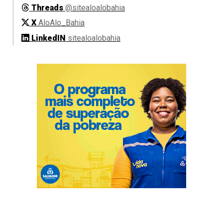
Threads
@sitealoalobahia
X
AloAlo_Bahia
LinkedIN
sitealoalobahia