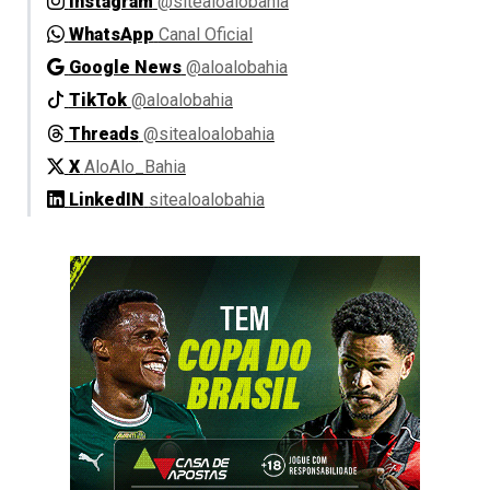
Instagram
@sitealoalobahia
WhatsApp
Canal Oficial
Google News
@aloalobahia
TikTok
@aloalobahia
Threads
@sitealoalobahia
X
AloAlo_Bahia
LinkedIN
sitealoalobahia