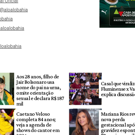
al Oficial
@aloalobahia
obahia
aloalobahia
aloalobahia
Aos 28 anos, filho de
Jair Bolsonaro usa
Casal que virali
nome do pai na urna,
Fluminense x V
omite orientação
explica discussã
sexual e declara R$ 187
mil
Caetano Veloso
Mariana Rios re
completa 84 anos;
nova perda
veja a agenda de
gestacional apó
shows do cantor em
gravidez espon