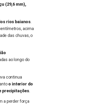
açu (29,6 mm),
dos rios baianos
.
 centímetros, acima
dade das chuvas, o
ião
adas ao longo do
huva continua
uanto
o interior do
e precipitações
.
am a perder força