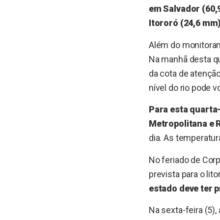
em Salvador (60,9
Itororó (24,6 mm)
Além do monitora
Na manhã desta qua
da cota de atenção
nível do rio pode v
Para esta quarta-
Metropolitana e
dia. As temperatur
No feriado de Corp
prevista para o lit
estado deve ter p
Na sexta-feira (5)