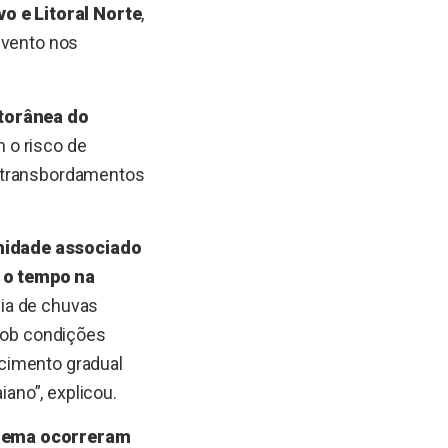
o e Litoral Norte
,
 vento nos
itorânea do
 o risco de
s transbordamentos
midade associado
 o tempo na
cia de chuvas
 sob condições
cimento gradual
iano”, explicou.
Inema ocorreram