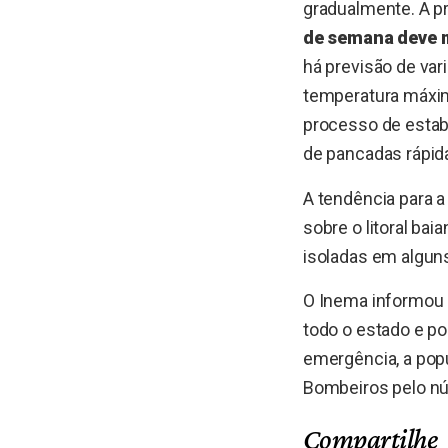
gradualmente. A p
de semana deve m
há previsão de var
temperatura máxim
processo de estab
de pancadas rápid
A tendência para a
sobre o litoral ba
isoladas em alguns
O Inema informou 
todo o estado e p
emergência, a popu
Bombeiros pelo n
Compartilhe