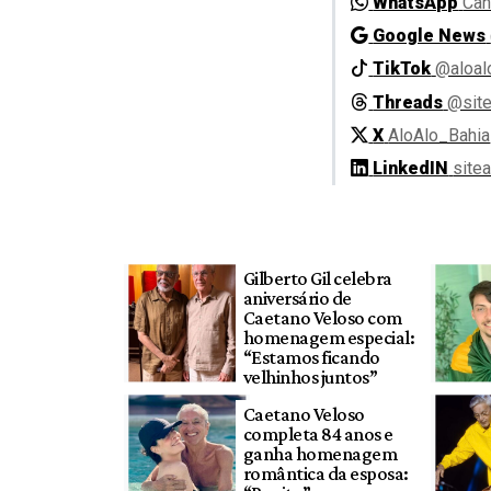
WhatsApp
Can
Google News
TikTok
@aloal
Threads
@site
X
AloAlo_Bahia
LinkedIN
site
Gilberto Gil celebra
aniversário de
Caetano Veloso com
homenagem especial:
“Estamos ficando
velhinhos juntos”
Caetano Veloso
completa 84 anos e
ganha homenagem
romântica da esposa: