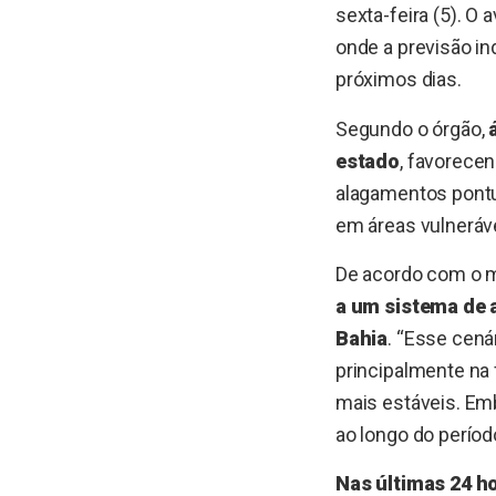
sexta-feira (5). O
onde a previsão in
próximos dias.
Segundo o órgão,
estado
, favorece
alagamentos pontu
em áreas vulneráv
De acordo com o 
a um sistema de 
Bahia
. “Esse cená
principalmente na 
mais estáveis. Em
ao longo do período
Nas últimas 24 h