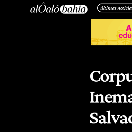
últimas notícia
Corpu
Inema
Salva