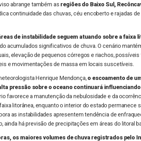
 aviso abrange também as
regiões do Baixo Sul, Recôncav
dica continuidade das chuvas, céu encoberto e rajadas de
áreas de instabilidade seguem atuando sobre a faixa l
ndo acumulados significativos de chuva. O cenário mantém
ais, elevação de pequenos córregos e riachos, possívei
eis e movimentações de massa em locais suscetíveis.
meteorologista Henrique Mendonça,
o escoamento de u
alta pressão sobre o oceano continuará influenciando
rio favorece a manutenção da nebulosidade e da ocorrên
faixa litorânea, enquanto o interior do estado permanece
bora as instabilidades apresentem tendência de enfraque
, ainda há previsão de precipitações em áreas do litoral ba
oras, os maiores volumes de chuva registrados pelo 