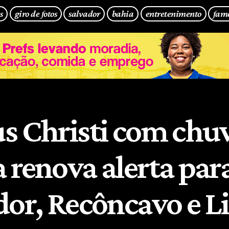
s
giro de fotos
salvador
bahia
entretenimento
fam
s Christi com chu
 renova alerta par
dor, Recôncavo e Li