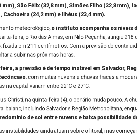
 mm), São Félix (32,8 mm), Simões Filho (32,8 mm), I
, Cachoeira (24,2 mm) e Ilhéus (23,4 mm).
mento meteorológico,
o instituto acompanha os níveis 
rta-feira, o Rio das Almas, em Nilo Peçanha, atingiu 218
, fixada em 211 centímetros. Com a previsão de continui
oltar a subir nas próximas horas.
feira, a previsão é de tempo instável em Salvador, Reg
 Recôncavo
, com muitas nuvens e chuvas fracas a moder
as na capital variam entre 22°C e 27°C.
us Christi, na quinta-feira (4), o cenário muda pouco. A c
oral baiano, incluindo Salvador e Região Metropolitana, enq
redomínio de sol entre nuvens e baixa possibilidade d
, as instabilidades ainda atuam sobre o litoral, mas começ