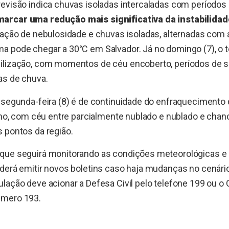
revisão indica chuvas isoladas intercaladas com períodos
arcar uma redução mais significativa da instabilidad
iação de nebulosidade e chuvas isoladas, alternadas com a
a pode chegar a 30°C em Salvador. Já no domingo (7), 
ilização, com momentos de céu encoberto, períodos de so
as de chuva.
 segunda-feira (8) é de continuidade do enfraquecimento 
iano, com céu entre parcialmente nublado e nublado e cha
 pontos da região.
que seguirá monitorando as condições meteorológicas e 
oderá emitir novos boletins caso haja mudanças no cenári
lação deve acionar a Defesa Civil pelo telefone 199 ou o
úmero 193.