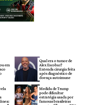
Qual era o tumor de
zou em
Alex Escobar?
asco
Entenda cirurgia feita
o
após diagnóstico de
doença autoimune
vela
Medida de Trump
pode dificultar
s
estratégia usada por
tânea:
famosas brasileiras