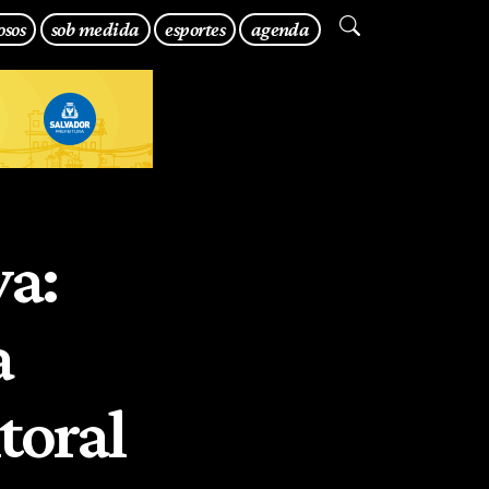
osos
sob medida
esportes
agenda
va:
a
toral