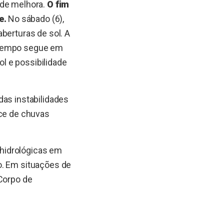
 de melhora.
O fim
e.
No sábado (6),
berturas de sol. A
o tempo segue em
l e possibilidade
das instabilidades
nce de chuvas
hidrológicas em
o. Em situações de
 Corpo de