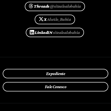
Threads
@sitealoalobahia
X
AloAlo_Bahia
LinkedIN
sitealoalobahia
Expediente
Fale Conosco