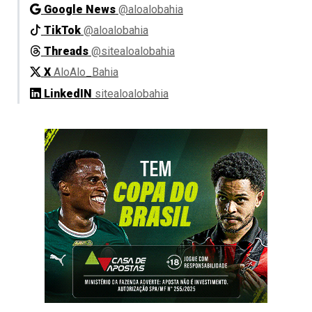
Google News
@aloalobahia
TikTok
@aloalobahia
Threads
@sitealoalobahia
X
AloAlo_Bahia
LinkedIN
sitealoalobahia