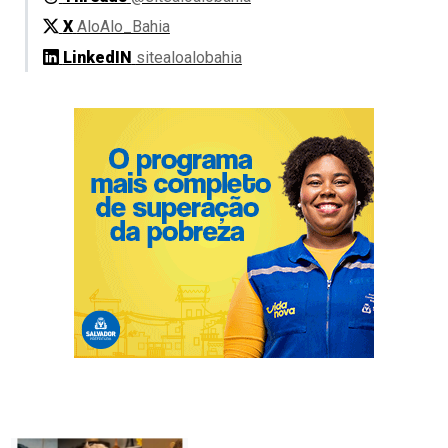
X
AloAlo_Bahia
LinkedIN
sitealoalobahia