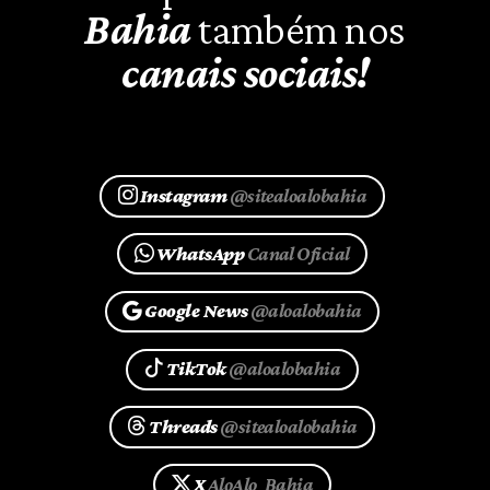
Bahia
também nos
canais sociais!
Instagram
@sitealoalobahia
WhatsApp
Canal Oficial
Google News
@aloalobahia
TikTok
@aloalobahia
Threads
@sitealoalobahia
X
AloAlo_Bahia