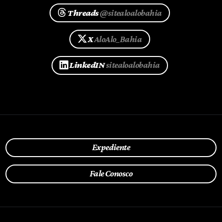
Threads
@sitealoalobahia
X
AloAlo_Bahia
LinkedIN
sitealoalobahia
Expediente
Fale Conosco