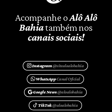
Acompanhe o
Alô Alô
Bahia
também nos
canais sociais!
Instagram
@sitealoalobahia
WhatsApp
Canal Oficial
Google News
@aloalobahia
TikTok
@aloalobahia