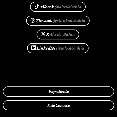
TikTok
@aloalobahia
Threads
@sitealoalobahia
X
AloAlo_Bahia
LinkedIN
sitealoalobahia
Expediente
Fale Conosco