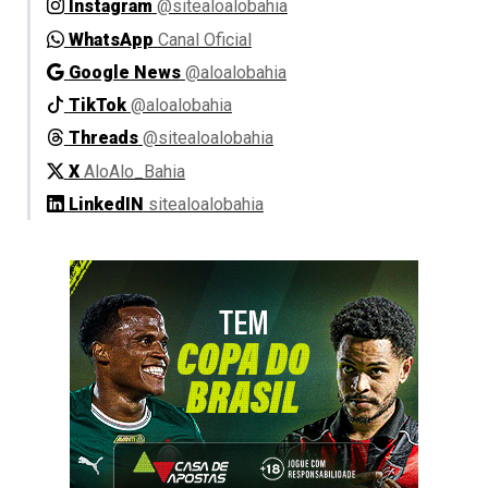
Instagram
@sitealoalobahia
WhatsApp
Canal Oficial
Google News
@aloalobahia
TikTok
@aloalobahia
Threads
@sitealoalobahia
X
AloAlo_Bahia
LinkedIN
sitealoalobahia