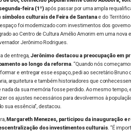
segunda-feira (1º)
após passar por uma ampla requalifi
 símbolos culturais de Feira de Santana
e do Território
 o espaço foi modernizado com investimentos dos governo
egrado ao Centro de Cultura Amélio Amorim em uma nova e
overnador Jerônimo Rodrigues.
a de entrega,
Jerônimo destacou a preocupação em pr
pamento ao longo da reforma
. “Quando nós começamos
reformar e entregar esse espaço, pedi ao secretário Bruno
ria, arquitetura e também historiadores que conhecessem
e nada da sua memória fosse perdido. Ao mesmo tempo,
zer os ajustes necessários para devolvermos à populaç
 sua essência”, destacou.
ra,
Margareth Menezes, participou da inauguração e r
escentralização dos investimentos culturais
. “É impo