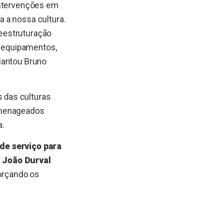
intervenções em
 a nossa cultura.
eestruturação
e equipamentos,
iantou Bruno
 das culturas
homenageados
a.
de serviço para
o João Durval
forçando os