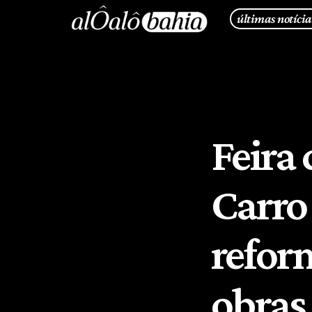
últimas notícia
Feira
Carro 
refor
obras