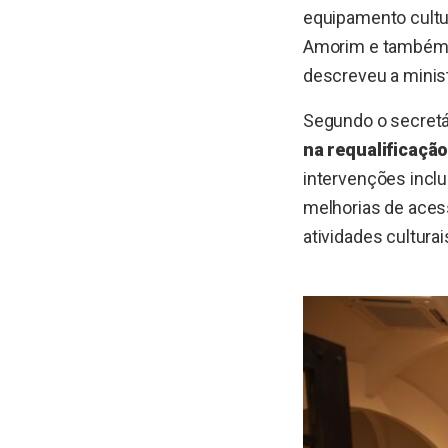
equipamento cultu
Amorim e também a
descreveu a minist
Segundo o secretár
na requalificaçã
intervenções inclu
melhorias de acess
atividades cultura