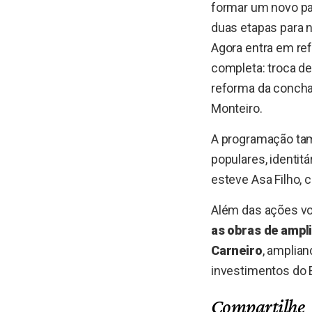
formar um novo pa
duas etapas para 
Agora entra em re
completa: troca de
reforma da concha
Monteiro.
A programação tam
populares, identit
esteve Asa Filho, c
Além das ações vol
as obras de ampl
Carneiro
, amplian
investimentos do 
Compartilhe