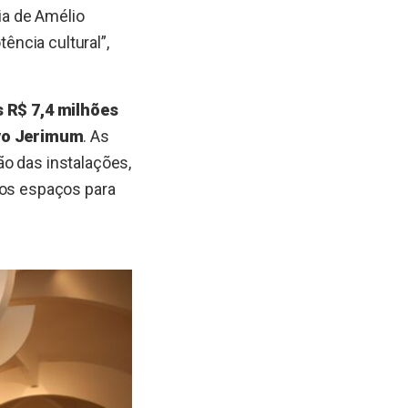
ia de Amélio
ncia cultural”,
 R$ 7,4 milhões
ovo Jerimum
. As
o das instalações,
dos espaços para