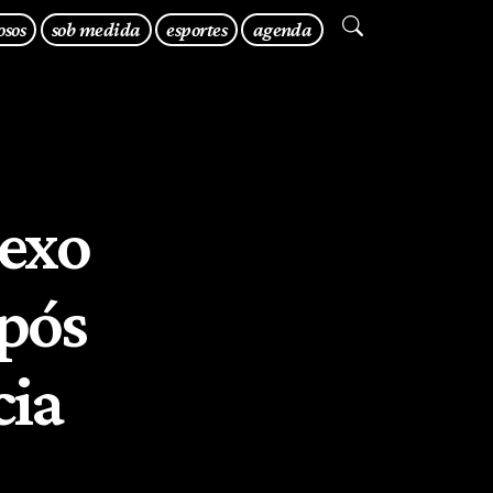
osos
sob medida
esportes
agenda
lexo
após
cia