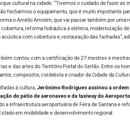
rque cultural na cidade. “Tivemos o cuidado de fazer as 
não fecharmos o equipamento, que é muito importante para
forma o Amélio Amorim, que vai passar também por uma r
 cobertura, reforma hidráulica e elétrica, modernização d
 acústica com cobertura e, restauração das fachadas”, ad
bém contou com a certificação de 27 mestres e mestras
árias e das artes do Território Portal do Sertão. Entre os 
antor, compositor, cordelista e criador da Cidade da Cultur
tadas à cultura,
Jerônimo Rodrigues assinou a ordem 
iação do pátio de aeronaves e da taxiway do Aeroport
do a infraestrutura aeroportuária de Feira de Santana e re
Estado em mobilidade e desenvolvimento regional.