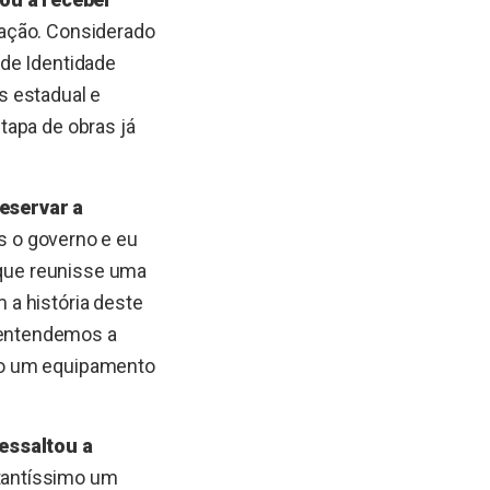
cação. Considerado
 de Identidade
s estadual e
tapa de obras já
eservar a
 o governo e eu
 que reunisse uma
 a história deste
 entendemos a
ão um equipamento
essaltou a
rtantíssimo um