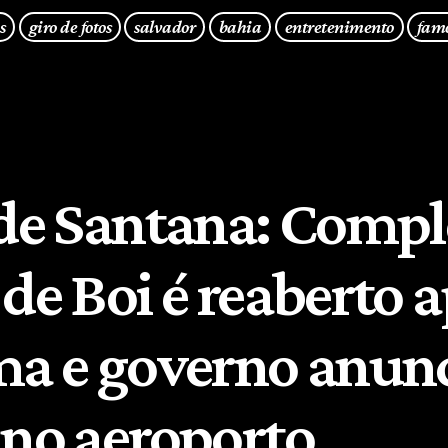
s
giro de fotos
salvador
bahia
entretenimento
fam
 de Santana: Comp
de Boi é reaberto 
ma e governo anun
 no aeroporto