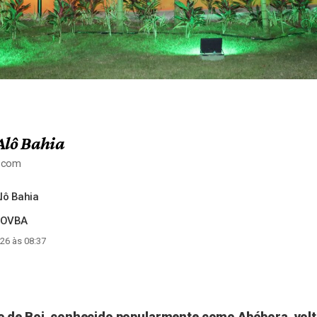
Alô Bahia
a.com
lô Bahia
GOVBA
26 às 08:37
 de Boi, conhecido popularmente como Abóbora, volt