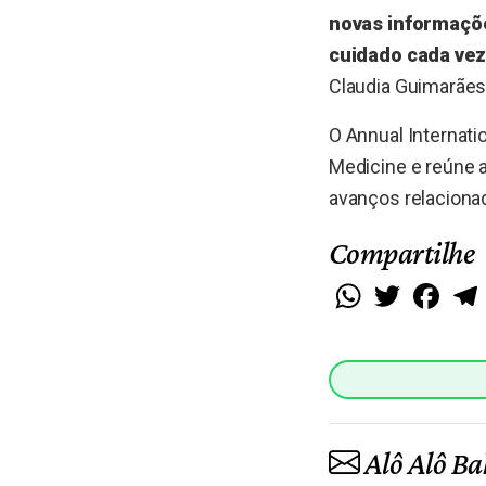
novas informaçõe
cuidado cada vez
Claudia Guimarães
O Annual Internati
Medicine e reúne a
avanços relacionad
Compartilhe
WhatsApp
Twitter
Faceb
Alô Alô Ba