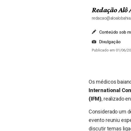
Redação Alô 
redacao@aloalobahi
Conteúdo sob me
Divulgação
Publicado em 01/06/20
Os médicos baian
International Co
(IFM)
, realizado e
Considerado um dos
evento reuniu espe
discutir temas li