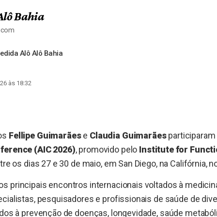
Alô Bahia
a.com
dida Alô Alô Bahia
26 às 18:32
os
Fellipe Guimarães
e
Claudia Guimarães
participaram
nference (AIC 2026)
, promovido pelo
Institute for Funct
ntre os dias 27 e 30 de maio, em San Diego, na Califórnia, 
 principais encontros internacionais voltados à medicina
cialistas, pesquisadores e profissionais de saúde de div
gados à prevenção de doenças, longevidade, saúde metaból