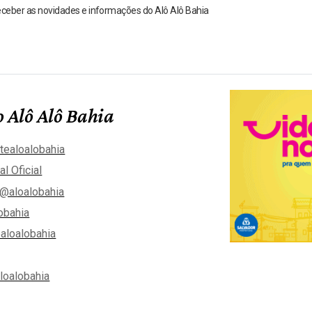
receber as novidades e informações do Alô Alô Bahia
 Alô Alô Bahia
tealoalobahia
al Oficial
@aloalobahia
obahia
aloalobahia
aloalobahia