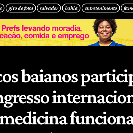
s
giro de fotos
salvador
bahia
entretenimento
fam
os baianos partic
ngresso internacio
 medicina funciona