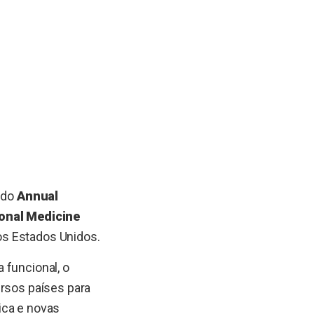
 do
Annual
ional Medicine
nos Estados Unidos.
 funcional, o
ersos países para
ica e novas