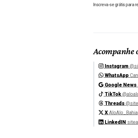
Inscreva-se grátis para 
Acompanhe o
Instagram
@si
WhatsApp
Can
Google News
TikTok
@aloal
Threads
@site
X
AloAlo_Bahia
LinkedIN
site