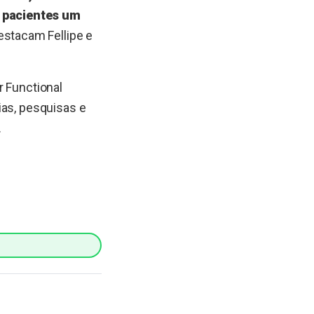
 pacientes um
destacam Fellipe e
r Functional
ias, pesquisas e
.