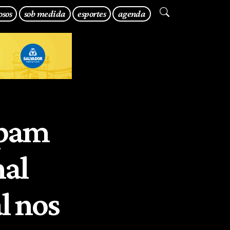
osos
sob medida
esportes
agenda
ipam
nal
l nos