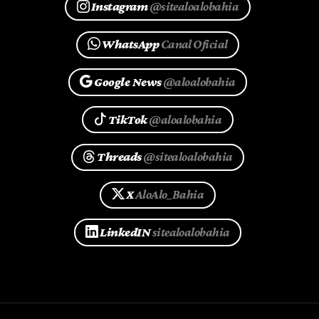
Instagram
@sitealoalobahia
WhatsApp
Canal Oficial
Google News
@aloalobahia
TikTok
@aloalobahia
Threads
@sitealoalobahia
X
AloAlo_Bahia
LinkedIN
sitealoalobahia