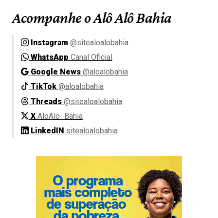
Acompanhe o Alô Alô Bahia
Instagram
@sitealoalobahia
WhatsApp
Canal Oficial
Google News
@aloalobahia
TikTok
@aloalobahia
Threads
@sitealoalobahia
X
AloAlo_Bahia
LinkedIN
sitealoalobahia