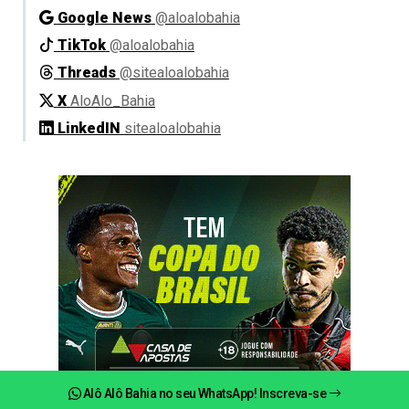
Google News
@aloalobahia
TikTok
@aloalobahia
Threads
@sitealoalobahia
X
AloAlo_Bahia
LinkedIN
sitealoalobahia
Alô Alô Bahia no seu WhatsApp! Inscreva-se