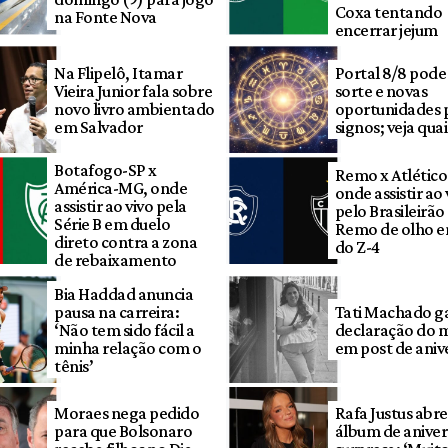
Coxa tentando
na Fonte Nova
encerrar jejum
Na Flipelô, Itamar
Portal 8/8 pode
Vieira Junior fala sobre
sorte e novas
novo livro ambientado
oportunidades 
em Salvador
signos; veja quai
Botafogo-SP x
Remo x Atlétic
América-MG, onde
onde assistir ao 
assistir ao vivo pela
pelo Brasileirã
Série B em duelo
Remo de olho e
direto contra a zona
do Z-4
de rebaixamento
Bia Haddad anuncia
pausa na carreira:
Tati Machado g
‘Não tem sido fácil a
declaração do 
minha relação com o
em post de aniv
tênis’
Moraes nega pedido
Rafa Justus abre
para que Bolsonaro
álbum de aniver