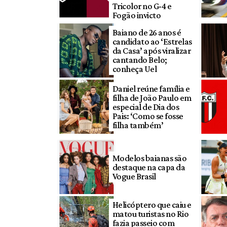
Tricolor no G-4 e
Fogão invicto
Baiano de 26 anos é
candidato ao ‘Estrelas
da Casa’ após viralizar
cantando Belo;
conheça Uel
Daniel reúne família e
filha de João Paulo em
especial de Dia dos
Pais: ‘Como se fosse
filha também’
Modelos baianas são
destaque na capa da
Vogue Brasil
Helicóptero que caiu e
matou turistas no Rio
fazia passeio com