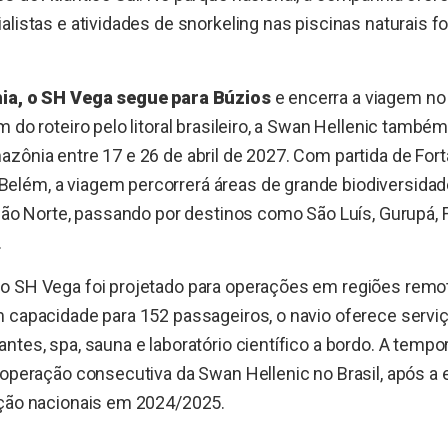
alistas e atividades de snorkeling nas piscinas naturais 
hia, o SH Vega segue para Búzios
e encerra a viagem no
m do roteiro pelo litoral brasileiro, a Swan Hellenic tam
zônia entre 17 e 26 de abril de 2027. Com partida de Fort
lém, a viagem percorrerá áreas de grande biodiversida
gião Norte, passando por destinos como São Luís, Gurupá, 
.
o SH Vega foi projetado para operações em regiões remot
 capacidade para 152 passageiros, o navio oferece serviço
ntes, spa, sauna e laboratório científico a bordo. A tem
 operação consecutiva da Swan Hellenic no Brasil, após a 
ição nacionais em 2024/2025.