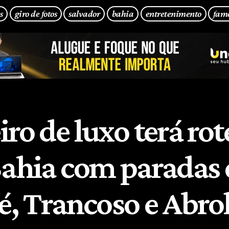
s
giro de fotos
salvador
bahia
entretenimento
fam
ro de luxo terá rot
Bahia com paradas
ré, Trancoso e Abro