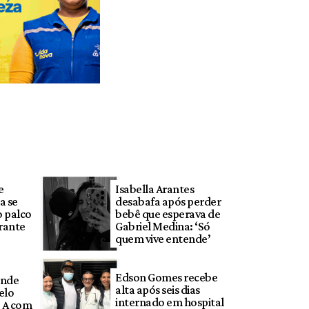
e
Isabella Arantes
a se
desabafa após perder
 palco
bebê que esperava de
rante
Gabriel Medina: ‘Só
quem vive entende’
Edson Gomes recebe
onde
alta após seis dias
pelo
internado em hospital
e A com