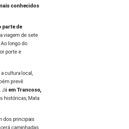
mais conhecidos
o parte de
a viagem de sete
. Ao longo do
or porte e
 cultura local,
ambém prevê
. Já
em Trancoso,
s históricas, Mata
m dos principais
recerá caminhadas