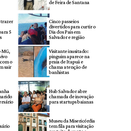
de Feira de Santana
 trazer
Cinco passeios
divertidos para curtir o
para 5
Dia dos Pais em
s
Salvador e região
o-MG,
Visitante inusitado:
vivo
pinguim aparece na
o com o
praia de Itapuã e
m sair
chama atenção de
banhistas
anha
Hub Salvador abre
marido
chamada de inovação
ersário
para startups baianas
Museu da Misericórdia
sário
tem fila para visitação