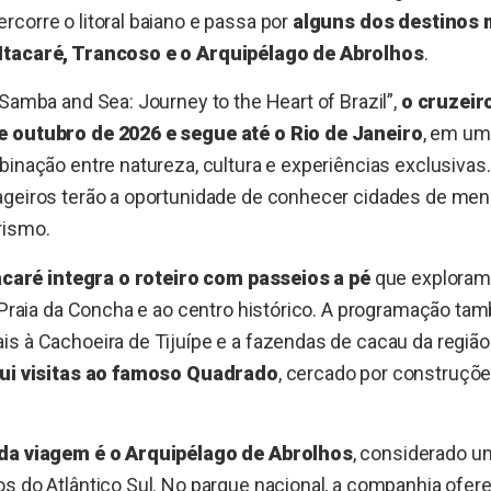
corre o litoral baiano e passa por
alguns dos destinos 
Itacaré, Trancoso e o Arquipélago de Abrolhos
.
 Samba and Sea: Journey to the Heart of Brazil”,
o cruzeir
e outubro de 2026 e segue até o Rio de Janeiro
, em um
binação entre natureza, cultura e experiências exclusivas
ageiros terão a oportunidade de conhecer cidades de men
rismo.
acaré integra o roteiro com passeios a pé
que exploram a
à Praia da Concha e ao centro histórico. A programação t
s à Cachoeira de Tijuípe e a fazendas de cacau da região
lui visitas ao famoso Quadrado
, cercado por construçõe
 da viagem é o Arquipélago de Abrolhos
, considerado u
os do Atlântico Sul. No parque nacional, a companhia ofe