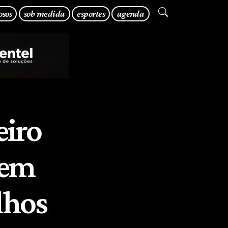
osos
sob medida
esportes
agenda
eiro
 em
lhos