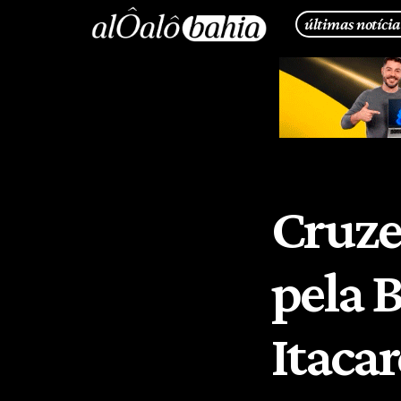
últimas notícia
Cruzei
pela 
Itaca