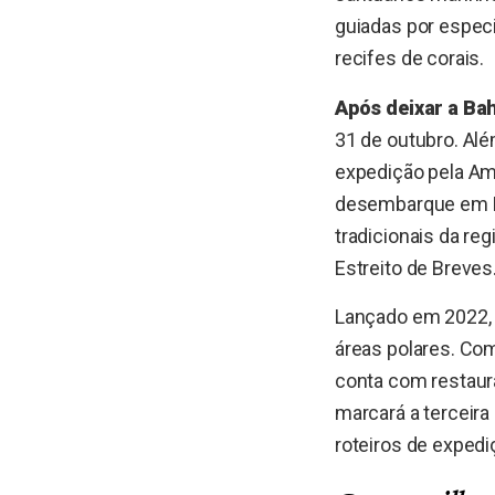
guiadas por especi
recifes de corais.
Após deixar a Ba
31 de outubro. Alé
expedição pela Ama
desembarque em Be
tradicionais da re
Estreito de Breves
Lançado em 2022, 
áreas polares. Com
conta com restaura
marcará a terceira
roteiros de exped