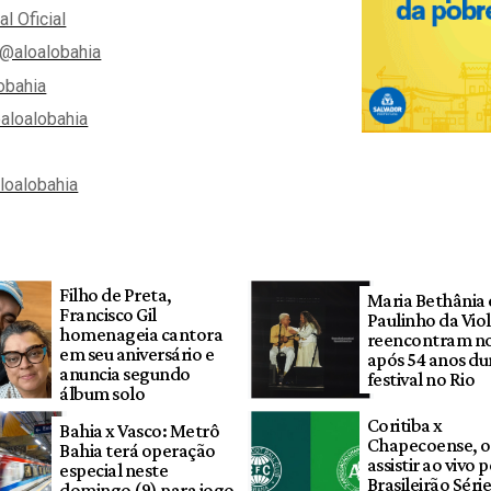
al Oficial
@aloalobahia
obahia
aloalobahia
aloalobahia
Filho de Preta,
Maria Bethânia 
Francisco Gil
Paulinho da Viol
homenageia cantora
reencontram no
em seu aniversário e
após 54 anos du
anuncia segundo
festival no Rio
álbum solo
Coritiba x
Bahia x Vasco: Metrô
Chapecoense, 
Bahia terá operação
assistir ao vivo 
especial neste
Brasileirão Séri
domingo (9) para jogo