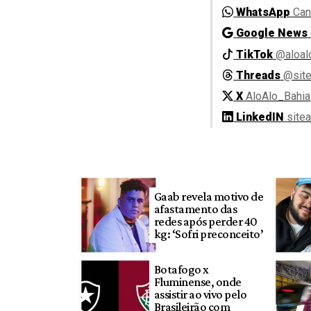
WhatsApp
Can
Google News
TikTok
@aloal
Threads
@site
X
AloAlo_Bahia
LinkedIN
site
Gaab revela motivo de
afastamento das
redes após perder 40
kg: ‘Sofri preconceito’
Botafogo x
Fluminense, onde
assistir ao vivo pelo
Brasileirão com