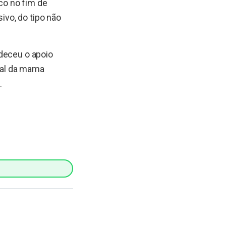
ico no fim de
vo, do tipo não
adeceu o apoio
ial da mama
.