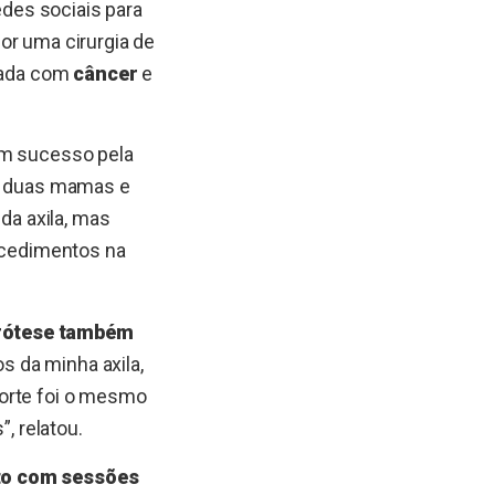
des sociais para
or uma cirurgia de
icada com
câncer
e
um sucesso pela
as duas mamas e
a axila, mas
rocedimentos na
prótese também
 da minha axila,
corte foi o mesmo
, relatou.
nto com sessões