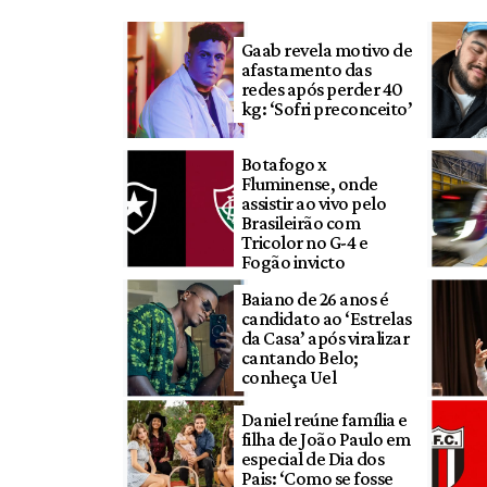
Gaab revela motivo de
afastamento das
redes após perder 40
kg: ‘Sofri preconceito’
Botafogo x
Fluminense, onde
assistir ao vivo pelo
Brasileirão com
Tricolor no G-4 e
Fogão invicto
Baiano de 26 anos é
candidato ao ‘Estrelas
da Casa’ após viralizar
cantando Belo;
conheça Uel
Daniel reúne família e
filha de João Paulo em
especial de Dia dos
Pais: ‘Como se fosse