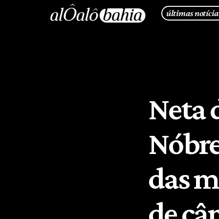
últimas notícia
Neta 
Nóbreg
das m
de câ