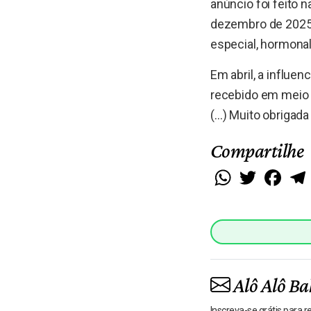
anúncio foi feito 
dezembro de 2025.
especial, hormona
Em abril, a influe
recebido em meio 
(…) Muito obrigada 
Compartilhe
WhatsApp
Twitter
Faceb
Alô Alô Ba
Inscreva-se grátis para 