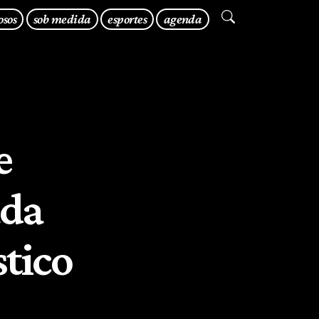
osos
sob medida
esportes
agenda
e
ada
tico