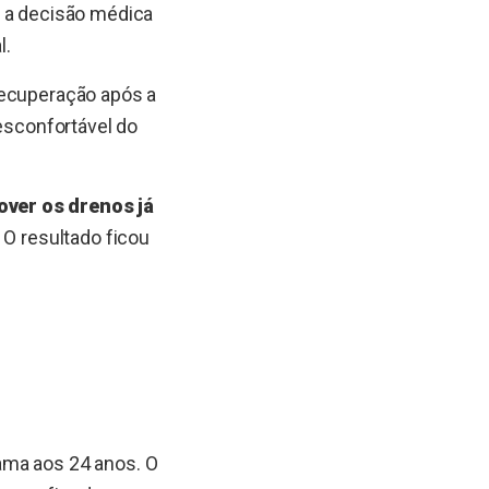
, a decisão médica
l.
recuperação após a
desconfortável do
over os drenos já
 O resultado ficou
ama aos 24 anos. O