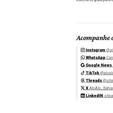
Acompanhe o
Instagram
@si
WhatsApp
Can
Google News
TikTok
@aloal
Threads
@site
X
AloAlo_Bahia
LinkedIN
site