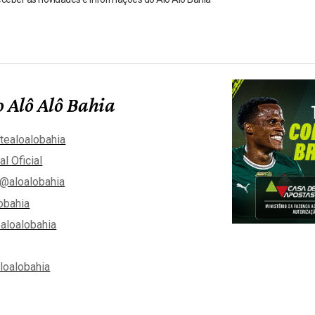
 Alô Alô Bahia
tealoalobahia
al Oficial
@aloalobahia
obahia
aloalobahia
aloalobahia