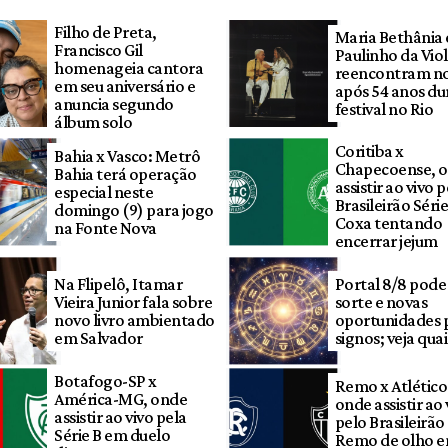
Filho de Preta,
Maria Bethânia 
Francisco Gil
Paulinho da Viol
homenageia cantora
reencontram no
em seu aniversário e
após 54 anos du
anuncia segundo
festival no Rio
álbum solo
Coritiba x
Bahia x Vasco: Metrô
Chapecoense, 
Bahia terá operação
assistir ao vivo 
especial neste
Brasileirão Séri
domingo (9) para jogo
Coxa tentando
na Fonte Nova
encerrar jejum
Na Flipelô, Itamar
Portal 8/8 pode
Vieira Junior fala sobre
sorte e novas
novo livro ambientado
oportunidades 
em Salvador
signos; veja quai
Botafogo-SP x
Remo x Atlétic
América-MG, onde
onde assistir ao 
assistir ao vivo pela
pelo Brasileirã
Série B em duelo
Remo de olho e