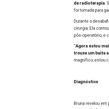
de radioterapia
. 
foi tomada para ga
Durante o desabaf
cirurgia. Ela cont
pós-operatório, e
“
Agora estou mai
trouxe um baita al
magnífico, estou c
Diagnóstico
Bruna revelou em 