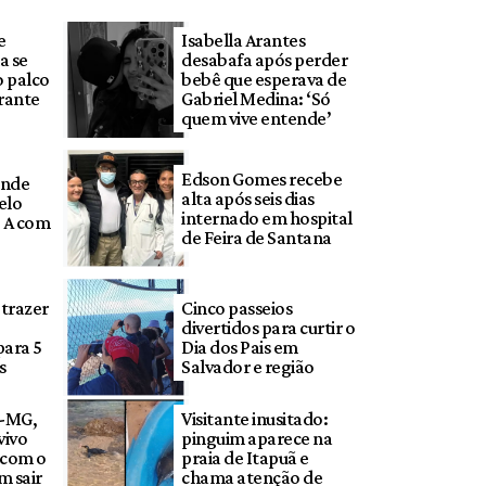
e
Isabella Arantes
a se
desabafa após perder
 palco
bebê que esperava de
rante
Gabriel Medina: ‘Só
quem vive entende’
Edson Gomes recebe
onde
alta após seis dias
pelo
internado em hospital
e A com
de Feira de Santana
 trazer
Cinco passeios
divertidos para curtir o
para 5
Dia dos Pais em
s
Salvador e região
o-MG,
Visitante inusitado:
vivo
pinguim aparece na
o com o
praia de Itapuã e
m sair
chama atenção de