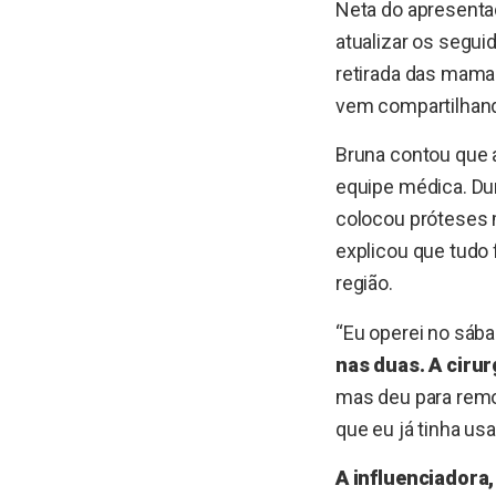
Neta do apresent
atualizar os segui
retirada das mamas
vem compartilhand
Bruna contou que 
equipe médica. Du
colocou próteses 
explicou que tudo 
região.
“Eu operei no sáb
nas duas. A cirur
mas deu para remo
que eu já tinha usa
A influenciadora