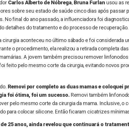
ador
Carlos Alberto de Nóbrega
,
Bruna Furlan
usou as re
dores sobre seu estado de saúde cinco dias após passar p
. No final do ano passado, a influenciadora foi diagnost
o detalhes do tratamento e do processo de recuperação.
a cirurgia aconteceu no último sábado e foi considerada 
rante o procedimento, ela realizou a retirada completa d
mamárias. A jovem também precisou remover linfonodos d
foi feito pelo mesmo corte da cirurgia, evitando novos p
ado.
Removi por completo as duas mamas e coloquei 
gia foi ótima, foi um sucesso.
Removi também linfonodos
ver pelo mesmo corte da cirurgia da mama. Inclusive, o 
do para colocar silicone. Então ficaram cicatrizes mínimas”
, de 25 anos, ainda revelou que continuará o tratame