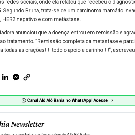
nas redes sociais, onde ela relatou que recebeu o diagnóst
 Segundo Bruna, trata-se de um carcinoma mamário invasi
l, HER2 negativo e com metástase.
nciadora anunciou que a doença entrou em remissão e agr
ao tratamento. “Remissão completa da metastase e parc
a todas as orações!!!! todo o apoio e carinho!!!!”, escreveu
ook
Telegram
LinkedIn
Messenger
Copy
Link
Canal Alô Alô Bahia no WhatsApp! Acesse
hia Newsletter
receber as novidades e informações do Alô Alô Bahia