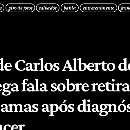
s
giro de fotos
salvador
bahia
entretenimento
fam
de Carlos Alberto d
a fala sobre retir
amas após diagnós
ncer