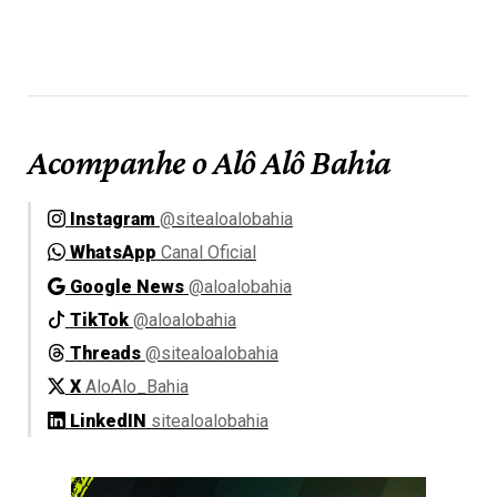
Acompanhe o Alô Alô Bahia
Instagram
@sitealoalobahia
WhatsApp
Canal Oficial
Google News
@aloalobahia
TikTok
@aloalobahia
Threads
@sitealoalobahia
X
AloAlo_Bahia
LinkedIN
sitealoalobahia