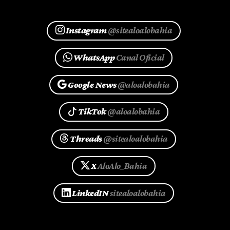
Instagram
@sitealoalobahia
WhatsApp
Canal Oficial
Google News
@aloalobahia
TikTok
@aloalobahia
Threads
@sitealoalobahia
X
AloAlo_Bahia
LinkedIN
sitealoalobahia