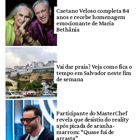
Caetano Veloso completa 84
anos e recebe homenagem
emocionante de Maria
Bethânia
Vai dar praia? Veja como fica o
tempo em Salvador neste fim
de semana
Participante do MasterChef
revela que desistiu do reality
após picada de aranha-
marrom: “Quase fui de
arrasta”