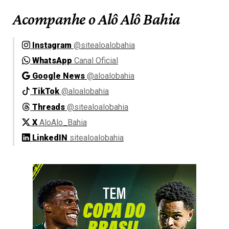
Acompanhe o Alô Alô Bahia
Instagram
@sitealoalobahia
WhatsApp
Canal Oficial
Google News
@aloalobahia
TikTok
@aloalobahia
Threads
@sitealoalobahia
X
AloAlo_Bahia
LinkedIN
sitealoalobahia