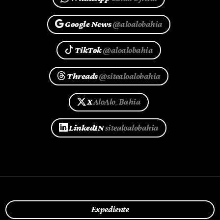
Google News
@aloalobahia
TikTok
@aloalobahia
Threads
@sitealoalobahia
X
AloAlo_Bahia
LinkedIN
sitealoalobahia
Expediente