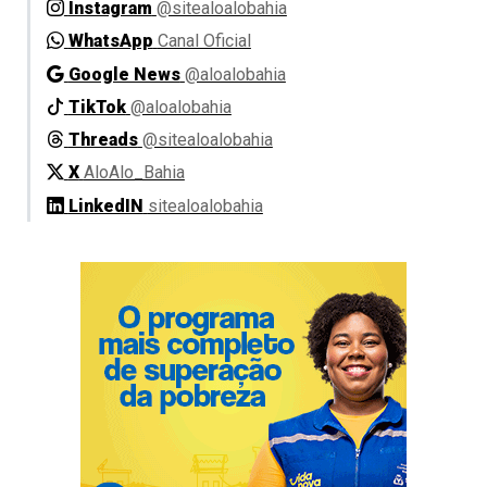
Instagram
@sitealoalobahia
WhatsApp
Canal Oficial
Google News
@aloalobahia
TikTok
@aloalobahia
Threads
@sitealoalobahia
X
AloAlo_Bahia
LinkedIN
sitealoalobahia