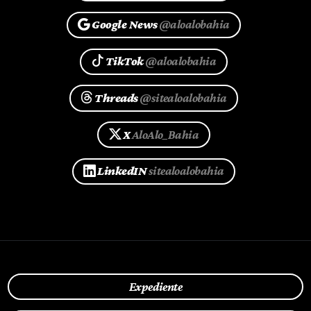
Google News
@aloalobahia
TikTok
@aloalobahia
Threads
@sitealoalobahia
X
AloAlo_Bahia
LinkedIN
sitealoalobahia
Expediente