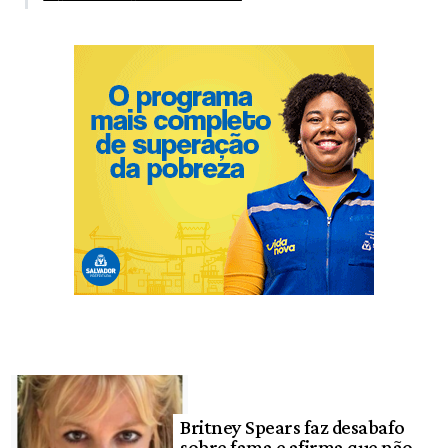
Britney Spears faz desabafo
sobre fama e afirma que não