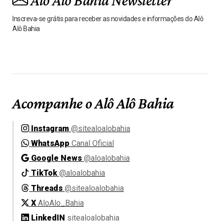
Alô Alô Bahia Newsletter
Inscreva-se grátis para receber as novidades e informações do Alô
Alô Bahia
Acompanhe o Alô Alô Bahia
Instagram
@sitealoalobahia
WhatsApp
Canal Oficial
Google News
@aloalobahia
TikTok
@aloalobahia
Threads
@sitealoalobahia
X
AloAlo_Bahia
LinkedIN
sitealoalobahia