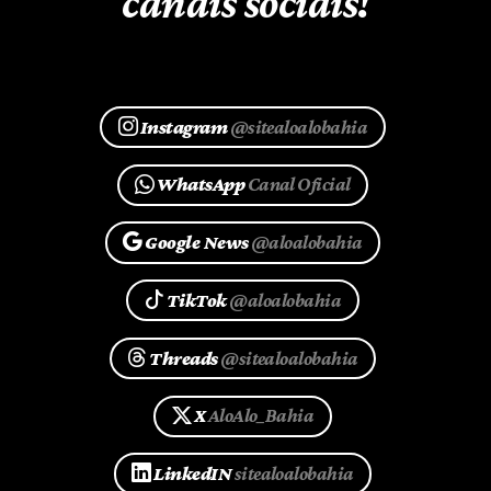
canais sociais!
Instagram
@sitealoalobahia
WhatsApp
Canal Oficial
Google News
@aloalobahia
TikTok
@aloalobahia
Threads
@sitealoalobahia
X
AloAlo_Bahia
LinkedIN
sitealoalobahia