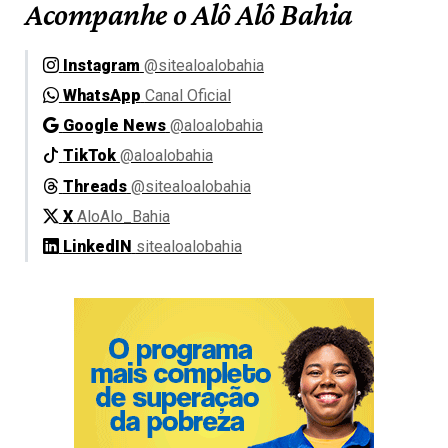
Acompanhe o Alô Alô Bahia
Instagram
@sitealoalobahia
WhatsApp
Canal Oficial
Google News
@aloalobahia
TikTok
@aloalobahia
Threads
@sitealoalobahia
X
AloAlo_Bahia
LinkedIN
sitealoalobahia