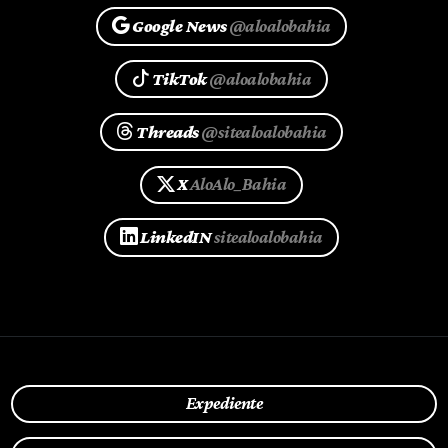
Google News
@aloalobahia
TikTok
@aloalobahia
Threads
@sitealoalobahia
X
AloAlo_Bahia
LinkedIN
sitealoalobahia
Expediente