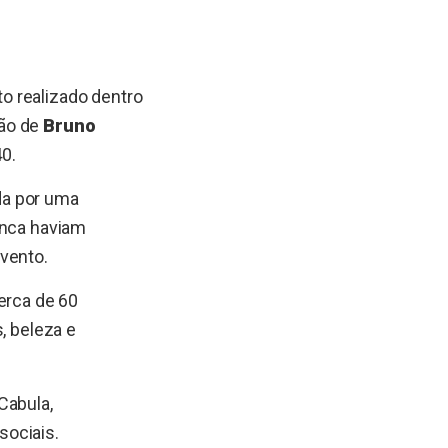
 realizado dentro
ião de
Bruno
40.
da por uma
unca haviam
vento.
erca de 60
, beleza e
Cabula,
sociais.