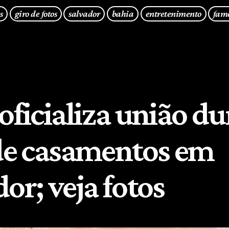
s
giro de fotos
salvador
bahia
entretenimento
fam
oficializa união d
 de casamentos em
or; veja fotos