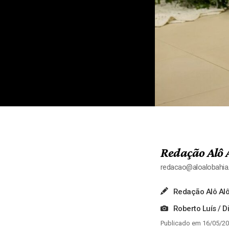
Redação Alô 
redacao@aloalobahi
Redação Alô Alô
Roberto Luís / D
Publicado em 16/05/20