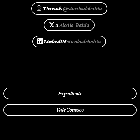
Threads
@sitealoalobahia
X
AloAlo_Bahia
LinkedIN
sitealoalobahia
Expediente
Fale Conosco