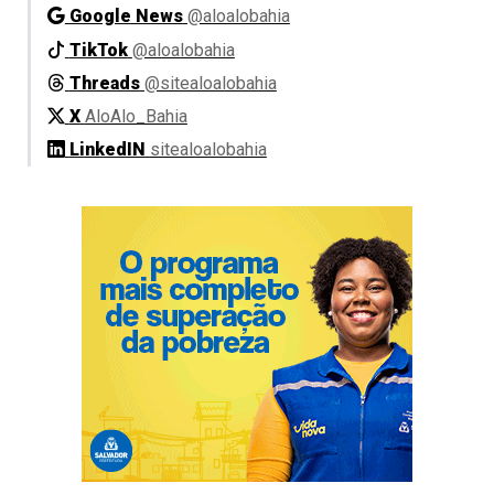
Google News
@aloalobahia
TikTok
@aloalobahia
Threads
@sitealoalobahia
X
AloAlo_Bahia
LinkedIN
sitealoalobahia