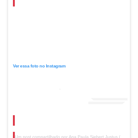
Ver essa foto no Instagram
Um post compartilhado por Ana Paula Siebert Justus (@anapaulasiebert)