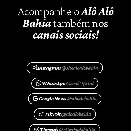
Acompanhe o
Alô Alô
Bahia
também nos
canais sociais!
Instagram
@sitealoalobahia
WhatsApp
Canal Oficial
Google News
@aloalobahia
TikTok
@aloalobahia
Threads
@sitealoalobahia