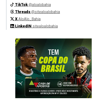
TikTok
@aloalobahia
Threads
@sitealoalobahia
X
AloAlo_Bahia
LinkedIN
sitealoalobahia