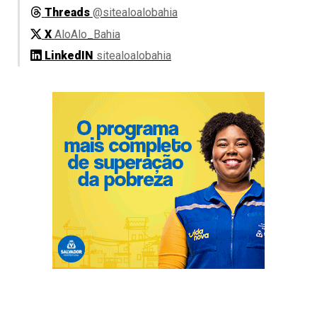
Threads
@sitealoalobahia
X
AloAlo_Bahia
LinkedIN
sitealoalobahia