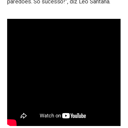
paredões. Só sucesso!”, diz Léo Santana.