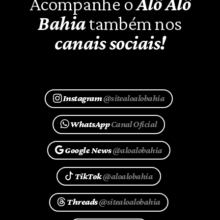
Acompanhe o
Alô Alô
Bahia
também nos
canais sociais!
Instagram
@sitealoalobahia
WhatsApp
Canal Oficial
Google News
@aloalobahia
TikTok
@aloalobahia
Threads
@sitealoalobahia