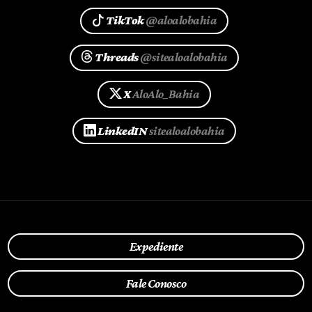
TikTok
@aloalobahia
Threads
@sitealoalobahia
X
AloAlo_Bahia
LinkedIN
sitealoalobahia
Expediente
Fale Conosco