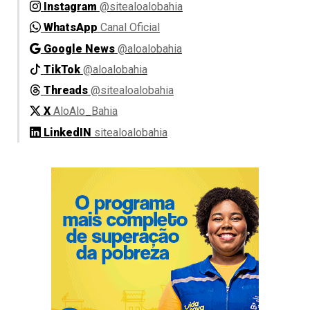
Instagram
@sitealoalobahia
WhatsApp
Canal Oficial
Google News
@aloalobahia
TikTok
@aloalobahia
Threads
@sitealoalobahia
X
AloAlo_Bahia
LinkedIN
sitealoalobahia