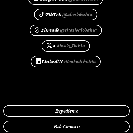
TikTok
@aloalobahia
Threads
@sitealoalobahia
X
AloAlo_Bahia
LinkedIN
sitealoalobahia
Expediente
Fale Conosco