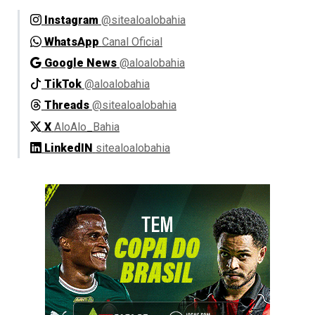
Instagram
@sitealoalobahia
WhatsApp
Canal Oficial
Google News
@aloalobahia
TikTok
@aloalobahia
Threads
@sitealoalobahia
X
AloAlo_Bahia
LinkedIN
sitealoalobahia