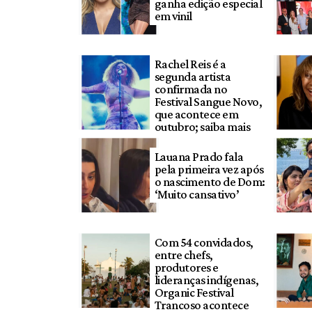
ganha edição especial
em vinil
Rachel Reis é a
segunda artista
confirmada no
Festival Sangue Novo,
que acontece em
outubro; saiba mais
Lauana Prado fala
pela primeira vez após
o nascimento de Dom:
‘Muito cansativo’
Com 54 convidados,
entre chefs,
produtores e
lideranças indígenas,
Organic Festival
Trancoso acontece