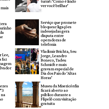
turnê: ‘Como é lindo
ver você brilhar’
a mais
Serviço que promete
tera
bloquear ligações
ourinho
indesejadas gera
 da
disputa entre
ue
operadoras de
telefonia
Vladimir Brichta, Seu
 Lee,
Jorge, Leandro
 faz
Boneco, Tadeu
nagem
Schmidt e mais
alvador
gravam especial de
Dia dos Pais do ‘Altas
Horas’
ezes
Museu da Misericórdia
 “3
ficará aberto ao
 na
público durante a
no
Flipelô com visitação
gratuita