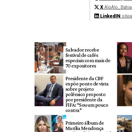
X
AloAlo_Bahia
LinkedIN
site
Salvador recebe
festival de cafés
especiais com mais de
70 expositores
Presidente da CBF
expõe ponto de vista
sobre projeto
polêmico proposto
por presidente da
FIFA: “Sou um pouco
contra”
Primeiro álbum de
Marília Mendonça