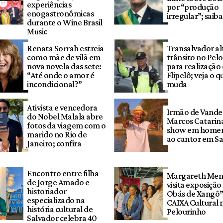
experiências
por “produção
enogastronômicas
irregular”; saib
durante o Wine Brasil
Music
Renata Sorrah estreia
Transalvador al
como mãe de vilã em
trânsito no Pel
nova novela das sete:
para realização
“Até onde o amor é
Flipelô; veja o q
incondicional?”
muda
Ativista e vencedora
Irmão de Vander
do Nobel Malala abre
Marcos Catarina
fotos da viagem com o
show em home
marido no Rio de
ao cantor em S
Janeiro; confira
Encontro entre filha
Margareth Men
de Jorge Amado e
visita exposição
historiador
Obás de Xangô”
especializado na
CAIXA Cultural 
história cultural de
Pelourinho
Salvador celebra 40