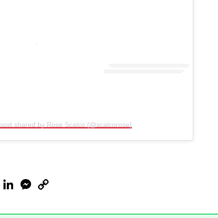
post shared by Rose Scalco (@scalcorose)
ook
Telegram
LinkedIn
Messenger
Copy
Link