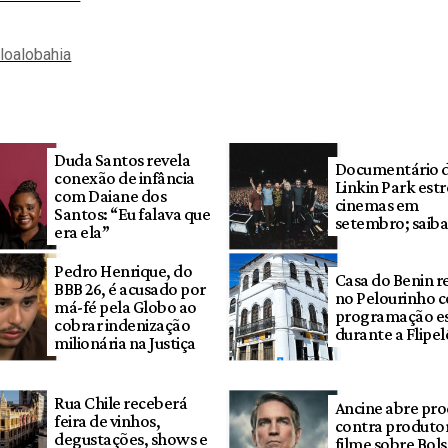
aloalobahia
Duda Santos revela
Documentário 
conexão de infância
Linkin Park estr
com Daiane dos
cinemas em
Santos: “Eu falava que
setembro; saiba
era ela”
Pedro Henrique, do
Casa do Benin r
BBB 26, é acusado por
no Pelourinho 
má-fé pela Globo ao
programação es
cobrar indenização
durante a Flipel
milionária na Justiça
Rua Chile receberá
Ancine abre pro
feira de vinhos,
contra produto
degustações, shows e
filme sobre Bol