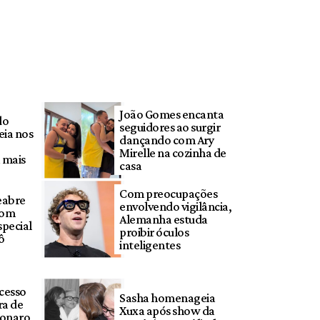
João Gomes encanta
do
seguidores ao surgir
eia nos
dançando com Ary
Mirelle na cozinha de
 mais
casa
Com preocupações
eabre
envolvendo vigilância,
com
Alemanha estuda
pecial
proibir óculos
ô
inteligentes
cesso
Sasha homenageia
ra de
Xuxa após show da
sonaro