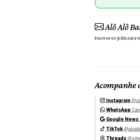
Alô Alô Ba
Inscreva-se grátis para 
Acompanhe o
Instagram
@si
WhatsApp
Can
Google News
TikTok
@aloal
Threads
@site