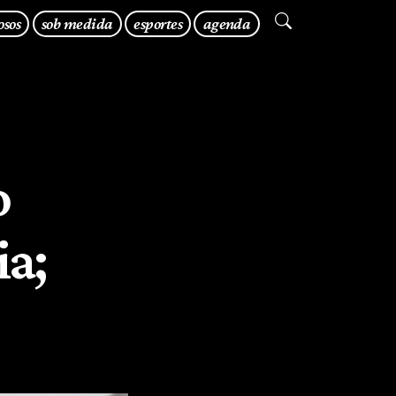
osos
sob medida
esportes
agenda
o
ia;