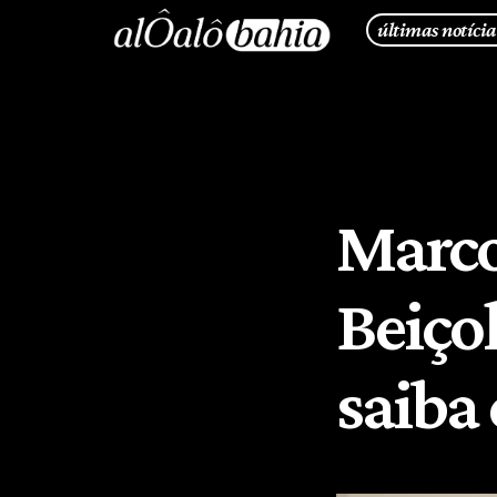
últimas notícia
Marco
Beiçol
saiba