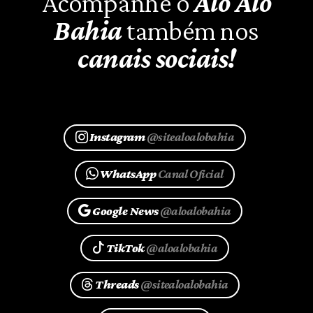
Acompanhe o
Alô Alô
Bahia
também nos
canais sociais!
Instagram
@sitealoalobahia
WhatsApp
Canal Oficial
Google News
@aloalobahia
TikTok
@aloalobahia
Threads
@sitealoalobahia