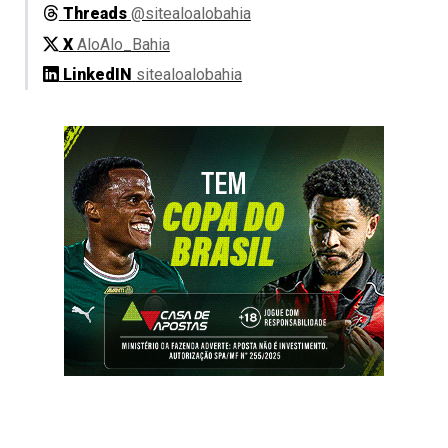
Threads
@sitealoalobahia
X
AloAlo_Bahia
LinkedIN
sitealoalobahia