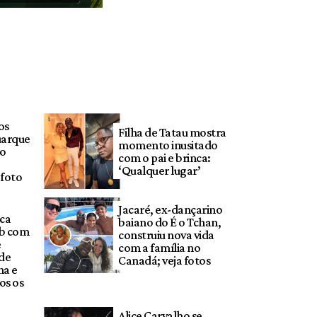
os
Filha de Tatau mostra
uarque
momento inusitado
ro
com o pai e brinca:
‘Qualquer lugar’
 foto
Jacaré, ex-dançarino
eca
baiano do É o Tchan,
eb com
construiu nova vida
e
com a família no
 de
Canadá; veja fotos
na e
os os
Alice Carvalho se