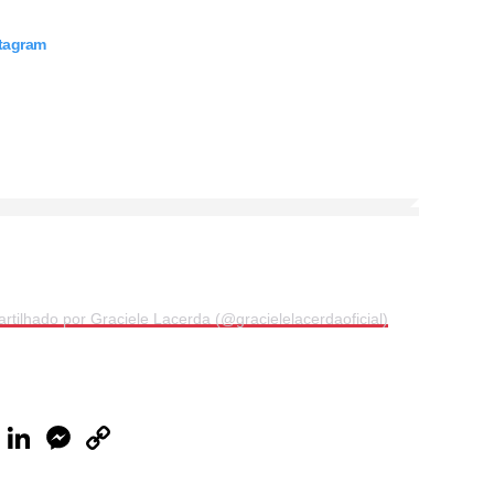
stagram
tilhado por Graciele Lacerda (@gracielelacerdaoficial)
ook
Telegram
LinkedIn
Messenger
Copy
Link