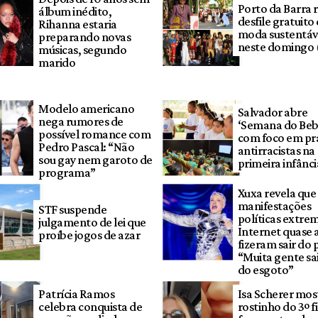
Porto da Barra 
álbum inédito,
desfile gratuito
Rihanna estaria
moda sustentáv
preparando novas
neste domingo 
músicas, segundo
marido
Modelo americano
Salvador abre
nega rumores de
‘Semana do Beb
possível romance com
com foco em prá
Pedro Pascal: “Não
antirracistas na
sou gay nem garoto de
primeira infânci
programa”
Xuxa revela que
manifestações
STF suspende
políticas extre
julgamento de lei que
Internet quase 
proíbe jogos de azar
fizeram sair do p
“Muita gente sa
do esgoto”
Patrícia Ramos
Isa Scherer mos
celebra conquista de
rostinho do 3º f