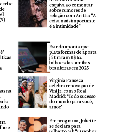
recebe
esquiva ao comentar
 de
sobre rumores de
el
relação com Anitta: “A
(9)
coisa mais importante
é a intimidade”
Estudo aponta que
ê’
plataformas de aposta
ticas
já tiraram R$ 62
bilhões das famílias
a
brasileiras em 2025
Virginia Fonseca
celebra renovação de
mas na
Vini Jr. com o Real
a
Madrid: ‘Todo sucesso
aís:
do mundo para você,
indo
amor’
Em programa, Juliette
tra
se declara para
ilho e
Gilberto Gil: “O senhor