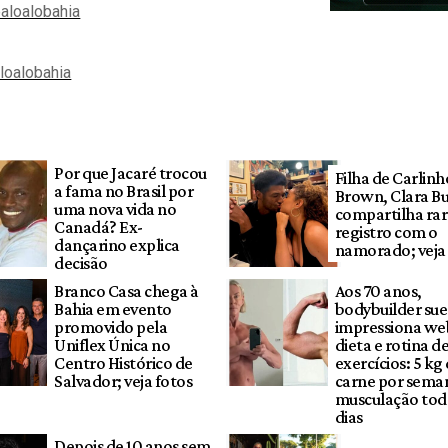
aloalobahia
aloalobahia
Por que Jacaré trocou
Filha de Carlinh
a fama no Brasil por
Brown, Clara B
uma nova vida no
compartilha ra
Canadá? Ex-
registro com o
dançarino explica
namorado; veja
decisão
Branco Casa chega à
Aos 70 anos,
Bahia em evento
bodybuilder su
promovido pela
impressiona w
Uniflex Única no
dieta e rotina d
Centro Histórico de
exercícios: 5 kg
Salvador; veja fotos
carne por sema
musculação tod
dias
Depois de 10 anos sem