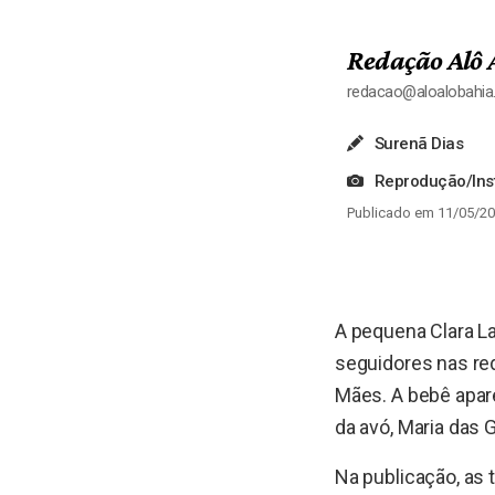
Redação Alô 
redacao@aloalobahi
Surenã Dias
Reprodução/In
Publicado em 11/05/20
A pequena Clara La
seguidores nas re
Mães. A bebê apare
da avó, Maria das 
Na publicação, as