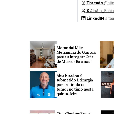
Threads
@site
X
AloAlo_Bahia
LinkedIN
site
Memorial Mãe
Menininha do Gantois
passa a integrar Guia
de Museus Baianos
Alex Escobar é
submetido à cirurgia
para retirada de
tumor no timo nesta
quinta-feira
Cine Glauber Rocha