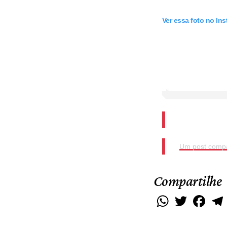
Ver essa foto no In
Um post compar
Compartilhe
WhatsApp
Twitter
Faceb