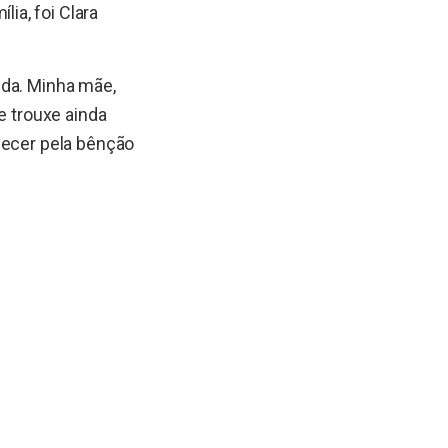
ia, foi Clara
ida. Minha mãe,
e trouxe ainda
decer pela bênção