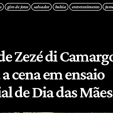
s
giro de fotos
salvador
bahia
entretenimento
fam
 de Zezé di Camarg
 a cena em ensaio
ial de Dia das Mães