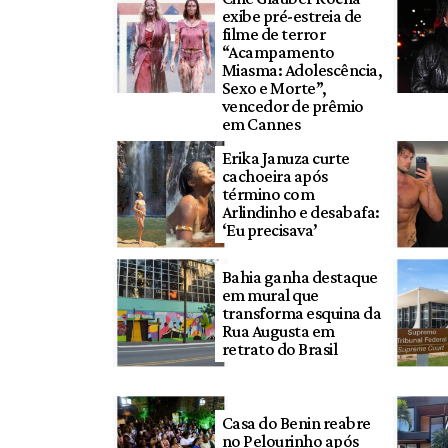
exibe pré-estreia de
filme de terror
“Acampamento
Miasma: Adolescência,
Sexo e Morte”,
vencedor de prêmio
em Cannes
Erika Januza curte
cachoeira após
término com
Arlindinho e desabafa:
‘Eu precisava’
Bahia ganha destaque
em mural que
transforma esquina da
Rua Augusta em
retrato do Brasil
Casa do Benin reabre
no Pelourinho após