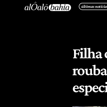
últimas notícia
Filha
rouba
espec