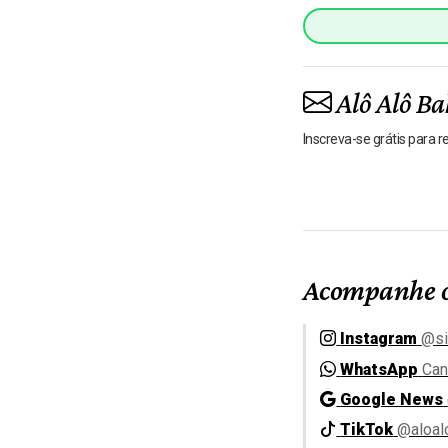
Alô Alô Ba
Inscreva-se grátis para 
Acompanhe o
Instagram
@si
WhatsApp
Can
Google News
TikTok
@aloal