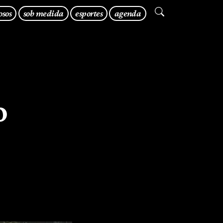
osos
sob medida
esportes
agenda
o