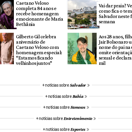
Caetano Veloso
Vai dar praia? Ve
completa 84 anos e
como fica o te
recebe homenagem
Salvador neste 
emocionante de Maria
semana
Bethânia
Gilberto Gil celebra
Aos 28 anos, fil
aniversário de
Jair Bolsonaro u
Caetano Veloso com
nome do pai na 
homenagem especial:
omite orientaç
“Estamos ficando
sexual e declara
velhinhos juntos”
mil
Salvador
+ notícias sobre
Bahia
+ notícias sobre
Famosos
+ notícias sobre
Entretenimento
+ notícias sobre
Esportes
+ notícias sobre