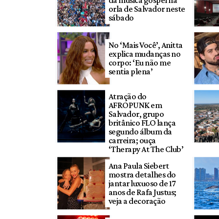
da música gospel na
orla de Salvador neste
sábado
No ‘Mais Você’, Anitta
explica mudanças no
corpo: ‘Eu não me
sentia plena’
Atração do
AFROPUNK em
Salvador, grupo
britânico FLO lança
segundo álbum da
carreira; ouça
‘Therapy At The Club’
Ana Paula Siebert
mostra detalhes do
jantar luxuoso de 17
anos de Rafa Justus;
veja a decoração