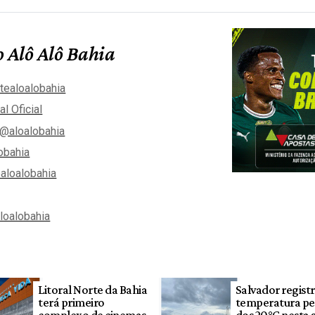
 Alô Alô Bahia
tealoalobahia
al Oficial
@aloalobahia
obahia
aloalobahia
aloalobahia
Litoral Norte da Bahia
Salvador regist
terá primeiro
temperatura pe