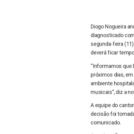
Diogo Nogueira an
diagnosticado com
segunda-feira (11)
deverá ficar temp
“Informamos que D
próximos dias, em 
ambiente hospital
musicais”, diz a no
A equipe do canto
decisão foi tomada
comunicado.