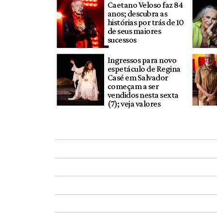
Caetano Veloso faz 84
anos; descubra as
histórias por trás de 10
de seus maiores
sucessos
Ingressos para novo
espetáculo de Regina
Casé em Salvador
começam a ser
vendidos nesta sexta
(7); veja valores