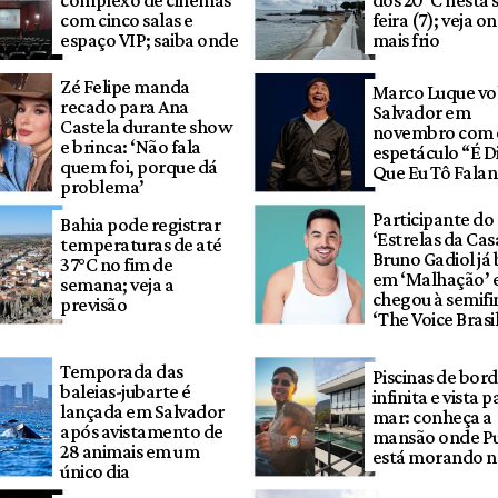
complexo de cinemas
dos 20°C nesta 
com cinco salas e
feira (7); veja o
espaço VIP; saiba onde
mais frio
Zé Felipe manda
Marco Luque vol
recado para Ana
Salvador em
Castela durante show
novembro com 
e brinca: ‘Não fala
espetáculo “É D
quem foi, porque dá
Que Eu Tô Fala
problema’
Participante do
Bahia pode registrar
‘Estrelas da Casa
temperaturas de até
Bruno Gadiol já 
37°C no fim de
em ‘Malhação’ 
semana; veja a
chegou à semifi
previsão
‘The Voice Brasil
Temporada das
Piscinas de bor
baleias-jubarte é
infinita e vista p
lançada em Salvador
mar: conheça a
após avistamento de
mansão onde P
28 animais em um
está morando n
único dia