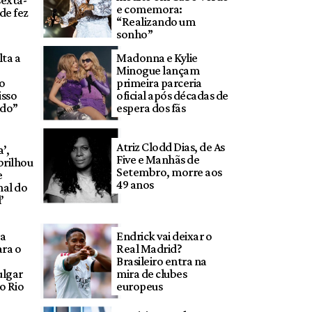
sexta-
e comemora:
nde fez
“Realizando um
sonho”
ta a
Madonna e Kylie
Minogue lançam
o
primeira parceria
isso
oficial após décadas de
ndo”
espera dos fãs
Atriz Clodd Dias, de As
’,
Five e Manhãs de
brilhou
Setembro, morre aos
e
49 anos
nal do
’
da
Endrick vai deixar o
ara o
Real Madrid?
Brasileiro entra na
ulgar
mira de clubes
o Rio
europeus