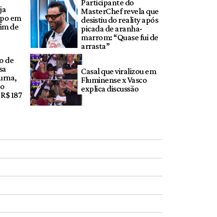
Participante do
ja
MasterChef revela que
mpo em
desistiu do reality após
fim de
picada de aranha-
marrom: “Quase fui de
arrasta”
ho de
sa
Casal que viralizou em
urna,
Fluminense x Vasco
ão
explica discussão
 R$ 187