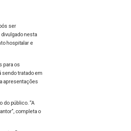
pós ser
 divulgado nesta
to hospitalar e
s para os
tá sendo tratado em
ra apresentações
 do público. “A
antor”, completa o