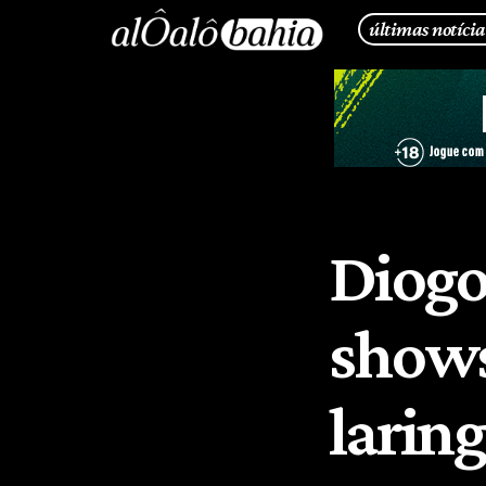
últimas notícia
Diogo
shows
laring