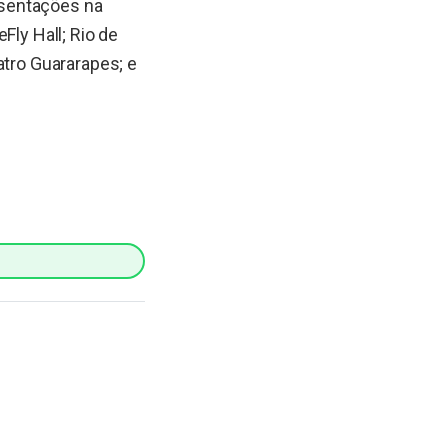
esentações na
Fly Hall; Rio de
atro Guararapes; e