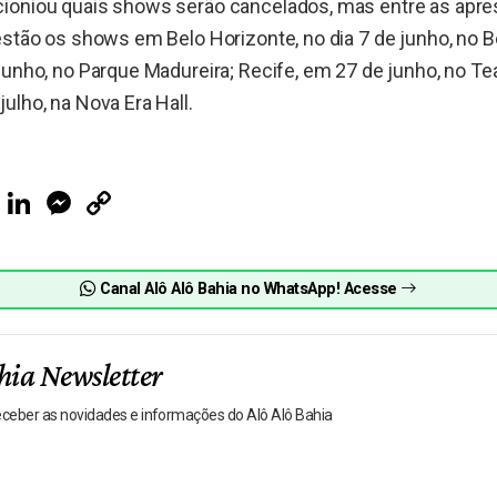
ioniou quais shows serão cancelados, mas entre as apr
estão os shows em Belo Horizonte, no dia 7 de junho, no Be
junho, no Parque Madureira; Recife, em 27 de junho, no Te
ulho, na Nova Era Hall.
ook
Telegram
LinkedIn
Messenger
Copy
Link
Canal Alô Alô Bahia no WhatsApp! Acesse
hia Newsletter
receber as novidades e informações do Alô Alô Bahia