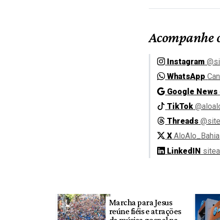
Acompanhe o
Instagram
@si
WhatsApp
Can
Google News
TikTok
@aloal
Threads
@site
X
AloAlo_Bahia
LinkedIN
site
Marcha para Jesus
reúne fiéis e atrações