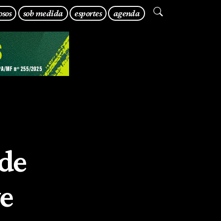
osos
sob medida
esportes
agenda
 de
ve