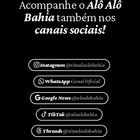
Acompanhe o
Alô Alô
Bahia
também nos
canais sociais!
Instagram
@sitealoalobahia
WhatsApp
Canal Oficial
Google News
@aloalobahia
TikTok
@aloalobahia
Threads
@sitealoalobahia