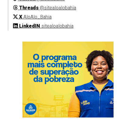
Threads
@sitealoalobahia
X
AloAlo_Bahia
LinkedIN
sitealoalobahia