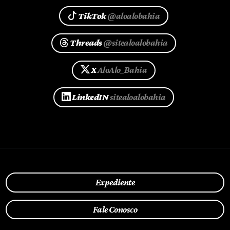
TikTok
@aloalobahia
Threads
@sitealoalobahia
X
AloAlo_Bahia
LinkedIN
sitealoalobahia
Expediente
Fale Conosco