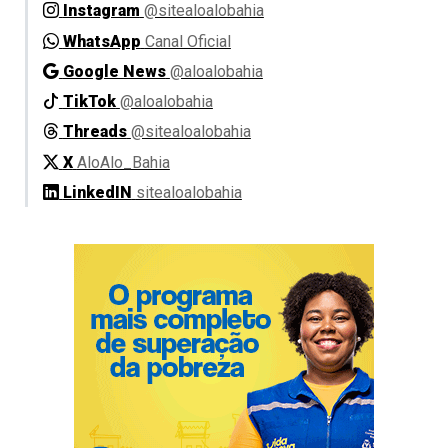
Instagram
@sitealoalobahia
WhatsApp
Canal Oficial
Google News
@aloalobahia
TikTok
@aloalobahia
Threads
@sitealoalobahia
X
AloAlo_Bahia
LinkedIN
sitealoalobahia