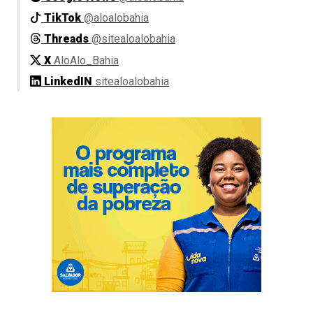
TikTok
@aloalobahia
Threads
@sitealoalobahia
X
AloAlo_Bahia
LinkedIN
sitealoalobahia