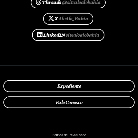
Threads
@sitealoalobahia
X
AloAlo_Bahia
LinkedIN
sitealoalobahia
Expediente
Fale Conosco
Política de Privacidade