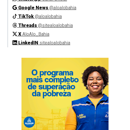
Google News
@aloalobahia
TikTok
@aloalobahia
Threads
@sitealoalobahia
X
AloAlo_Bahia
LinkedIN
sitealoalobahia