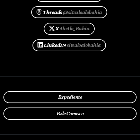
Threads
@sitealoalobahia
X
AloAlo_Bahia
LinkedIN
sitealoalobahia
Expediente
Fale Conosco