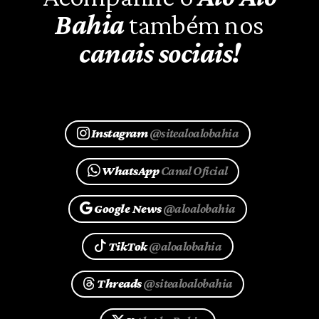
Bahia
também nos
canais sociais!
Instagram
@sitealoalobahia
WhatsApp
Canal Oficial
Google News
@aloalobahia
TikTok
@aloalobahia
Threads
@sitealoalobahia