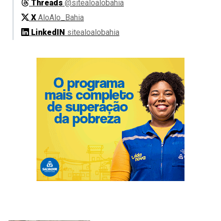
Threads
@sitealoalobahia
X
AloAlo_Bahia
LinkedIN
sitealoalobahia