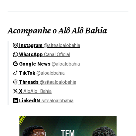
Acompanhe o Alô Alô Bahia
Instagram
@sitealoalobahia
WhatsApp
Canal Oficial
Google News
@aloalobahia
TikTok
@aloalobahia
Threads
@sitealoalobahia
X
AloAlo_Bahia
LinkedIN
sitealoalobahia