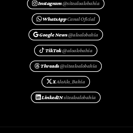
Instagram
@sitealoalobahia
WhatsApp
Canal Oficial
Google News
@aloalobahia
TikTok
@aloalobahia
Threads
@sitealoalobahia
X
AloAlo_Bahia
LinkedIN
sitealoalobahia