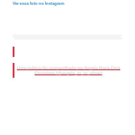
Ver essa foto no Instagram
Uma publicação compartilhada por Angela Maria Diniz
Gonsalves (@angela_ro_ro_oficial)