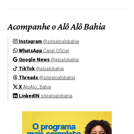
Acompanhe o Alô Alô Bahia
Instagram
@sitealoalobahia
WhatsApp
Canal Oficial
Google News
@aloalobahia
TikTok
@aloalobahia
Threads
@sitealoalobahia
X
AloAlo_Bahia
LinkedIN
sitealoalobahia