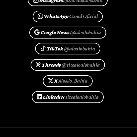
Instagram
@sitealoalobahia
WhatsApp
Canal Oficial
Google News
@aloalobahia
TikTok
@aloalobahia
Threads
@sitealoalobahia
X
AloAlo_Bahia
LinkedIN
sitealoalobahia