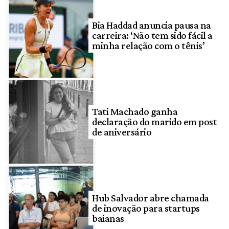
Bia Haddad anuncia pausa na
carreira: ‘Não tem sido fácil a
minha relação com o tênis’
Tati Machado ganha
declaração do marido em post
de aniversário
Hub Salvador abre chamada
de inovação para startups
baianas