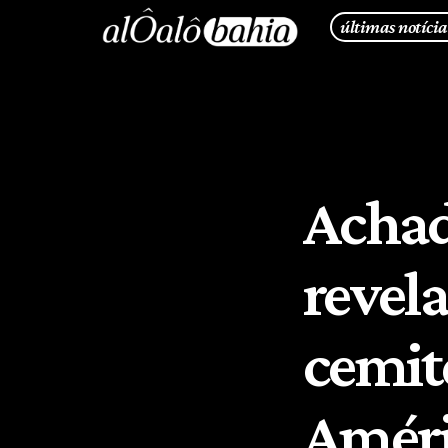
últimas notícia
Achad
revel
cemit
Améri