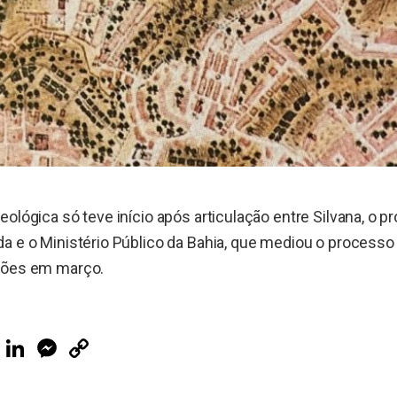
ológica só teve início após articulação entre Silvana, o pr
a e o Ministério Público da Bahia, que mediou o processo 
ções em março.
ook
Telegram
LinkedIn
Messenger
Copy
Link