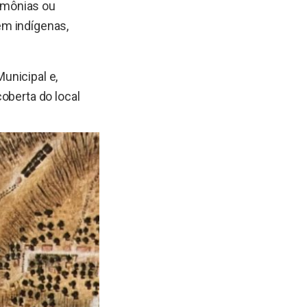
imônias ou
ém indígenas,
unicipal e,
oberta do local