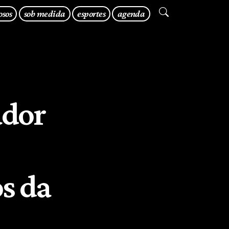
osos
sob medida
esportes
agenda
ador
s da