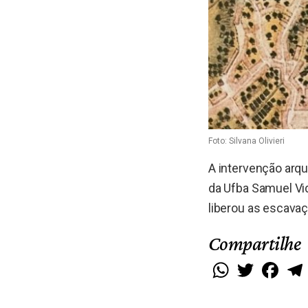
Foto: Silvana Olivieri
A intervenção arque
da Ufba Samuel Vid
liberou as escava
Compartilhe
WhatsApp
Twitter
Faceb