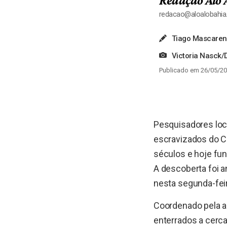
Redação Alô 
redacao@aloalobahi
Tiago Mascare
Victoria Nasck/
Publicado em 26/05/20
Pesquisadores loc
escravizados do C
séculos e hoje fu
A descoberta foi a
nesta segunda-feir
Coordenado pela ar
enterrados a cerc