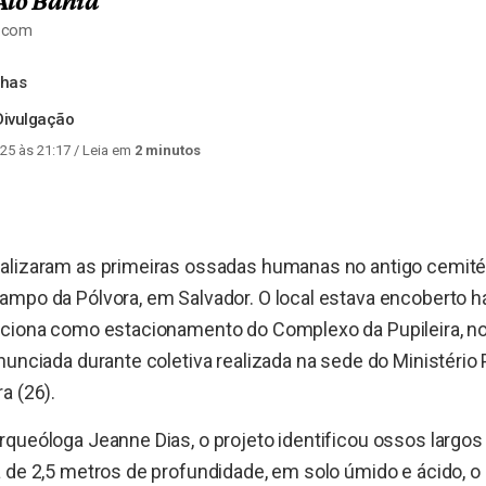
Alô Bahia
a.com
nhas
Divulgação
25 às 21:17
/ Leia em
2 minutos
alizaram as primeiras ossadas humanas no antigo cemité
ampo da Pólvora, em Salvador. O local estava encoberto h
nciona como estacionamento do Complexo da Pupileira, no 
nunciada durante coletiva realizada na sede do Ministério 
a (26).
queóloga Jeanne Dias, o projeto identificou ossos largos
a de 2,5 metros de profundidade, em solo úmido e ácido,