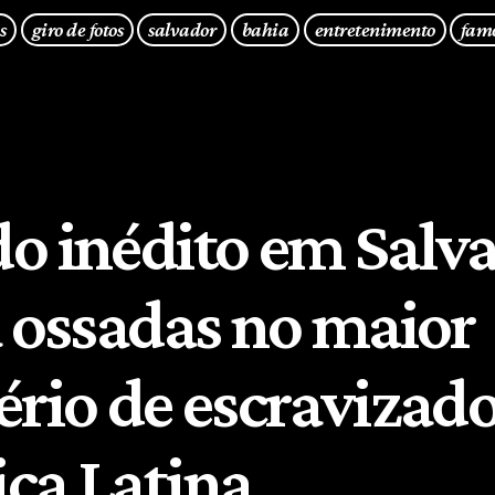
s
giro de fotos
salvador
bahia
entretenimento
fam
o inédito em Salv
a ossadas no maior
ério de escravizado
ca Latina