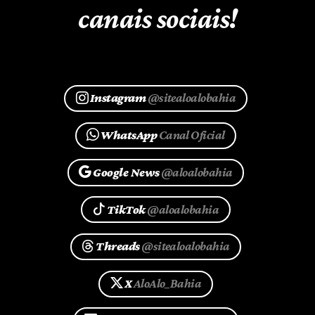
canais sociais!
Instagram
@sitealoalobahia
WhatsApp
Canal Oficial
Google News
@aloalobahia
TikTok
@aloalobahia
Threads
@sitealoalobahia
X
AloAlo_Bahia