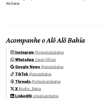
Alô Bahia
Acompanhe o Alô Alô Bahia
Instagram
@sitealoalobahia
WhatsApp
Canal Oficial
Google News
@aloalobahia
TikTok
@aloalobahia
Threads
@sitealoalobahia
X
AloAlo_Bahia
LinkedIN
sitealoalobahia