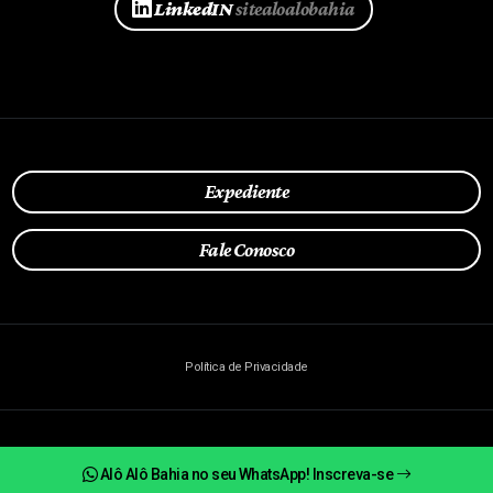
LinkedIN
sitealoalobahia
Expediente
Fale Conosco
Política de Privacidade
© Todos os direitos reservados.
2026 | Alô Alô Bahia
Alô Alô Bahia no seu WhatsApp! Inscreva-se